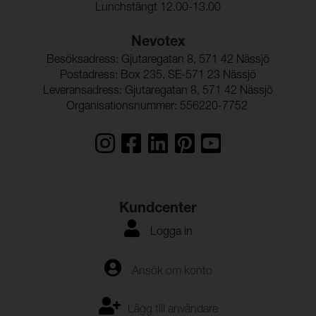
Lunchstängt 12.00-13.00
Dragbrottsgräns Varp:
314 N/5cm (ISO 1421)
Nevotex
Dragbrottsgräns Väft:
192 N/5cm (ISO 1421)
Besöksadress: Gjutaregatan 8, 571 42 Nässjö
Töjning Varp:
30 % (ISO 1421)
Postadress: Box 235, SE-571 23 Nässjö
Töjning Väft:
150 % (ISO 1421)
Leveransadress: Gjutaregatan 8, 571 42 Nässjö
Organisationsnummer: 556220-7752
Rivstyrka Varp:
24 N (ISO 4674-1)
Rivstyrka Väft:
25 N (ISO 4674-1)
Biokompatibilitet:
(ISO 10993-5)
Vattenpelare:
200 cmwc (ISO 811)
Kundcenter
Vidhäftning – Ytfinish
49 N/5cm (ISO 2411)
Varp:
Logga in
Vidhäftning – Ytfinish
27 N/5cm (ISO 2411)
Väft:
Ansök om konto
Lägg till användare