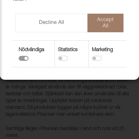
Accept
Decline All
All
Nödvändiga
Statistics
Marketing
Konstläder Pisa SQUARE 3875 Blue
2093514
Pisa Stripe & Square är ett konstläder med ett svetsat rut
respektive rand mönster. Användningsområdena för väven
är många. Vanligast används den till väggbeklädnad i bilar,
lastbilar och båtar. Självklart kan den även användas till alla
typer av inredningar. Uppfyller kraven på medicinsk
standard. Då produkten bygger på några kulörer ur vår
lagerkollektion Pisa kan man enkelt kombinera dem.
Samtliga färger i Pisa kan beställas i rand och ruta vid 25
meter.