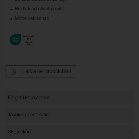
Beklädnad offentlig miljö
Möbelbeklädnad
Ladda ner produktblad
+
Färger i kollektionen
Färger i kollektionen
+
Teknisk specifikation
+
Skötselråd
Bredd:
140 cm ±2 cm