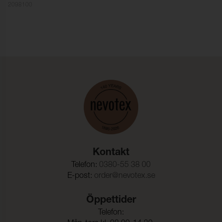
2098100
Färghärdighet mot
5 (ISO 105-X12)
gnidning - våt:
Ljusäkthet:
≥ 6 (ISO 105-B02)
Tålighet hos ytfinish mot
-40°C (EN 1876-1)
sprickbildning i kallt
tillstånd:
Sömskridning Varp:
50 N (ISO 23910)
Sömskridning Väft:
57 N (ISO 23910)
Dragbrottsgräns Varp:
701 N/5cm (ISO 1421)
Kontakt
Dragbrottsgräns Väft:
230 N/5cm (ISO 1421)
Telefon:
0380-55 38 00
E-post:
order@nevotex.se
Töjning Varp:
52 % (ISO 1421)
Töjning Väft:
210 % (ISO 1421)
Öppettider
Rivstyrka Varp:
23 N (ISO 4674-1)
Telefon: