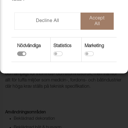
Accept
Decline All
All
Nödvändiga
Statistics
Marketing
Konstläder Pallas 021602 Cashmere
2098104
Pallas är ett PU-baserat flexibelt konstläder fritt från DMF
och lämpligt för inomhus- och utomhusbruk, men framför
allt för tuffa miljöer som medicin-, fordons- och båtindustrier
där höga krav ställs på teknisk specifikation.
Användningsområden
Beklädnad dekoration
Beklädnad båt & husvagn