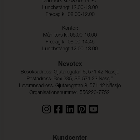
Mån-tors kl. 08.00-14.30
Rivstyrka Väft:
30 N (ISO 4674-1)
Lunchstängt 12.00-13.00
Fredag kl. 08.00-12.00
Biokompatibilitet:
(ISO 10993-5)
Hydrolysis:
10 Weeks (ISO 1419)
Kontor:
Mån-tors kl. 08.00-16.00
Vattenpelare:
200 cmwc (ISO 811)
Fredag kl. 08.00-14.45
Vidhäftning – Ytfinish
43 N/5cm (ISO 2411)
Lunchstängt 12.00-13.00
Varp:
Nevotex
Vidhäftning – Ytfinish
32 N/5cm (ISO 2411)
Väft:
Besöksadress: Gjutaregatan 8, 571 42 Nässjö
Postadress: Box 235, SE-571 23 Nässjö
Leveransadress: Gjutaregatan 8, 571 42 Nässjö
Organisationsnummer: 556220-7752
Kundcenter