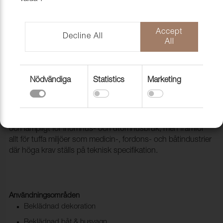
Accept
Decline All
All
Nödvändiga
Statistics
Marketing
Konstläder Pallas 021600 White
2098101
Pallas är ett PU-baserat flexibelt konstläder fritt från DMF
och lämpligt för inomhus- och utomhusbruk, men framför
allt för tuffa miljöer som medicin-, fordons- och båtindustrier
där höga krav ställs på teknisk specifikation.
Användningsområden
Beklädnad dekoration
Beklädnad båt & husvagn