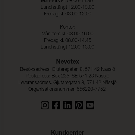
Mån-tors kl. 08.00-14.30
Rivstyrka Väft:
30 N (ISO 4674-1)
Lunchstängt 12.00-13.00
Fredag kl. 08.00-12.00
Biokompatibilitet:
(ISO 10993-5)
Hydrolysis:
10 Weeks (ISO 1419)
Kontor:
Mån-tors kl. 08.00-16.00
Vattenpelare:
200 cmwc (ISO 811)
Fredag kl. 08.00-14.45
Vidhäftning – Ytfinish
43 N/5cm (ISO 2411)
Lunchstängt 12.00-13.00
Varp:
Nevotex
Vidhäftning – Ytfinish
32 N/5cm (ISO 2411)
Väft:
Besöksadress: Gjutaregatan 8, 571 42 Nässjö
Postadress: Box 235, SE-571 23 Nässjö
Leveransadress: Gjutaregatan 8, 571 42 Nässjö
Organisationsnummer: 556220-7752
Kundcenter