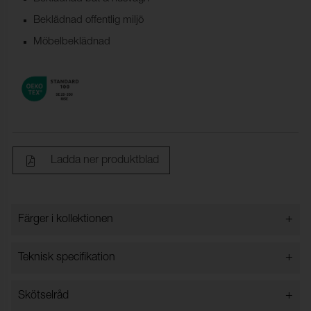
Beklädnad offentlig miljö
Möbelbeklädnad
Ladda ner produktblad
+
Färger i kollektionen
Färger i kollektionen
+
Teknisk specifikation
+
Skötselråd
Bredd:
140 cm ±2 cm