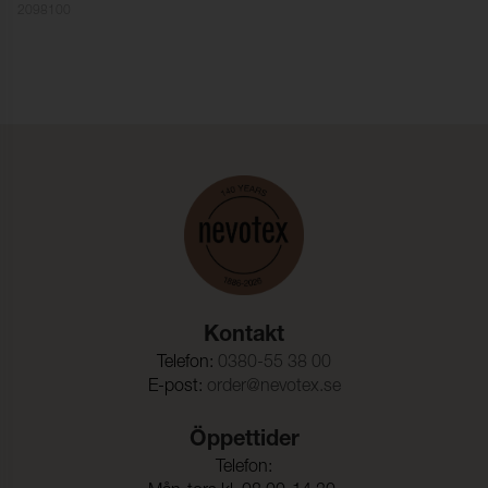
2098100
Färghärdighet mot
5 (ISO 105-X12)
gnidning - våt:
Ljusäkthet:
≥ 6 (ISO 105-B02)
Tålighet hos ytfinish mot
-40°C (EN 1876-1)
sprickbildning i kallt
tillstånd:
Sömskridning Varp:
50 N (ISO 23910)
Sömskridning Väft:
57 N (ISO 23910)
Dragbrottsgräns Varp:
701 N/5cm (ISO 1421)
Kontakt
Dragbrottsgräns Väft:
230 N/5cm (ISO 1421)
Telefon:
0380-55 38 00
E-post:
order@nevotex.se
Töjning Varp:
52 % (ISO 1421)
Töjning Väft:
210 % (ISO 1421)
Öppettider
Rivstyrka Varp:
23 N (ISO 4674-1)
Telefon: