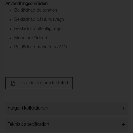
Användningsområden
Beklädnad dekoration
Beklädnad båt & husvagn
Beklädnad offentlig miljö
Möbelbeklädnad
Beklädnad marin miljö IMO
Ladda ner produktblad
+
Färger i kollektionen
Färger i kollektionen
+
Teknisk specifikation