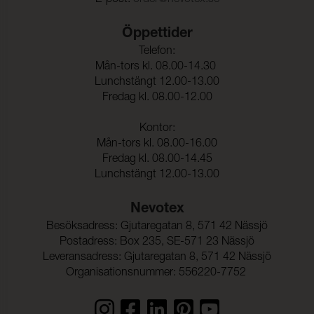
Färghärdighet mot
4-5 (ISO 105-X12)
gnidning - våt:
Öppettider
Ljusäkthet:
≥ 7 (ISO 105-B02)
Telefon:
Tålighet hos ytfinish mot
-40°C (EN 1876-1)
Mån-tors kl. 08.00-14.30
sprickbildning i kallt
Lunchstängt 12.00-13.00
tillstånd:
Fredag kl. 08.00-12.00
Sömskridning Varp:
200 N (ISO 13936-1)
Kontor:
Sömskridning Väft:
200 N (ISO 13936-1)
Mån-tors kl. 08.00-16.00
Fredag kl. 08.00-14.45
Dragbrottsgräns Varp:
506 N/5cm (ISO 1421)
Lunchstängt 12.00-13.00
Nevotex
Dragbrottsgräns Väft:
347 N/5cm (ISO 1421)
Besöksadress: Gjutaregatan 8, 571 42 Nässjö
Töjning Varp:
8 % (ISO 1421)
Postadress: Box 235, SE-571 23 Nässjö
Töjning Väft:
15 % (ISO 1421)
Leveransadress: Gjutaregatan 8, 571 42 Nässjö
Organisationsnummer: 556220-7752
Rivstyrka Varp:
56 N (ISO 4674-1)
Rivstyrka Väft:
58 N (ISO 4674-1)