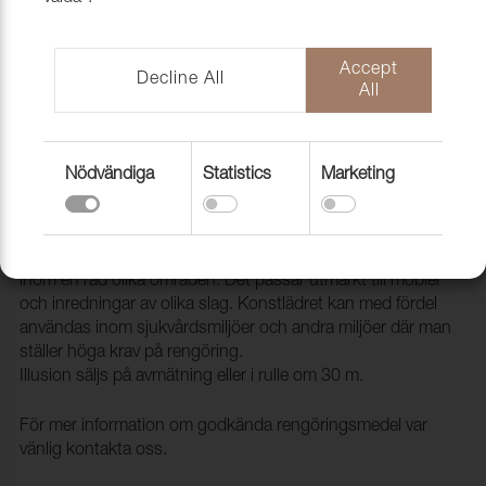
Accept
Decline All
All
Nödvändiga
Statistics
Marketing
Konstläder Illusion PU 53593 Nimbus
2002203
Illusion är ett PU (Polyuretan) konstläder som kan användas
inom en rad olika områden. Det passar utmärkt till möbler
och inredningar av olika slag. Konstlädret kan med fördel
användas inom sjukvårdsmiljöer och andra miljöer där man
ställer höga krav på rengöring.
Illusion säljs på avmätning eller i rulle om 30 m.
För mer information om godkända rengöringsmedel var
vänlig kontakta oss.