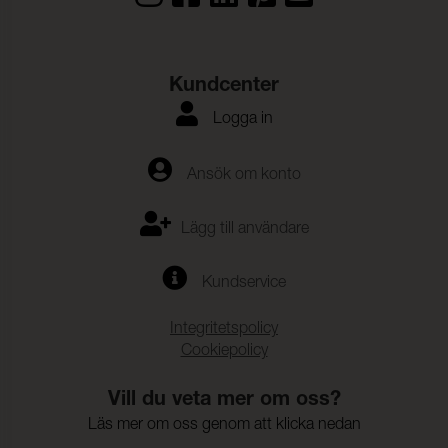
Vidhäftning – Ytfinish
35,8 N/5cm (ISO 2411)
Varp:
Vidhäftning – Ytfinish
28,9 N/5cm (ISO 2411)
Kundcenter
Väft:
Logga in
Färghärdighet mot svett:
4-5 (ISO 11641)
SCIP nummer:
87c54b34-79e8-470b-b432-
Ansök om konto
5199aea1113c
Lägg till användare
Kundservice
Integritetspolicy
Cookiepolicy
Vill du veta mer om oss?
Läs mer om oss genom att klicka nedan