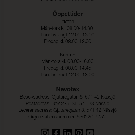
Färghärdighet mot
4-5 (ISO 105-X12)
gnidning - våt:
Öppettider
Ljusäkthet:
≥ 7 (ISO 105-B02)
Telefon:
Mån-tors kl. 08.00-14.30
Lunchstängt 12.00-13.00
Tålighet hos ytfinish mot
-40°C (EN 1876-1)
sprickbildning i kallt
Fredag kl. 08.00-12.00
tillstånd:
Kontor:
Sömskridning Varp:
200 N (ISO 13936-1)
Mån-tors kl. 08.00-16.00
Sömskridning Väft:
200 N (ISO 13936-1)
Fredag kl. 08.00-14.45
Lunchstängt 12.00-13.00
Dragbrottsgräns Varp:
506 N/5cm (ISO 1421)
Nevotex
Dragbrottsgräns Väft:
347 N/5cm (ISO 1421)
Besöksadress: Gjutaregatan 8, 571 42 Nässjö
Rivstyrka Varp:
56 N (ISO 4674-1)
Postadress: Box 235, SE-571 23 Nässjö
Rivstyrka Väft:
58 N (ISO 4674-1)
Leveransadress: Gjutaregatan 8, 571 42 Nässjö
Organisationsnummer: 556220-7752
Biokompatibilitet:
(ISO 10993-10)
Hydrolysis:
10 Weeks (ISO 1419)