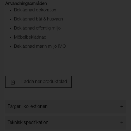
Användningsområden
Beklädnad dekoration
Beklädnad båt & husvagn
Beklädnad offentlig miljö
Möbelbeklädnad
Beklädnad marin miljö IMO
Ladda ner produktblad
+
Färger i kollektionen
Färger i kollektionen
+
Teknisk specifikation