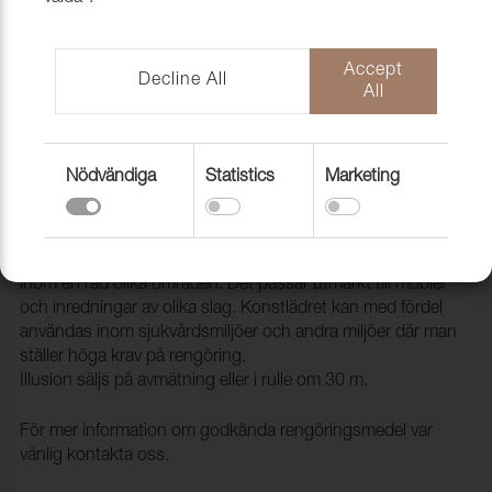
Accept
Decline All
All
Nödvändiga
Statistics
Marketing
Konstläder Illusion PU 65066 Bird
2002228
Illusion är ett PU (Polyuretan) konstläder som kan användas
inom en rad olika områden. Det passar utmärkt till möbler
och inredningar av olika slag. Konstlädret kan med fördel
användas inom sjukvårdsmiljöer och andra miljöer där man
ställer höga krav på rengöring.
Illusion säljs på avmätning eller i rulle om 30 m.
För mer information om godkända rengöringsmedel var
vänlig kontakta oss.