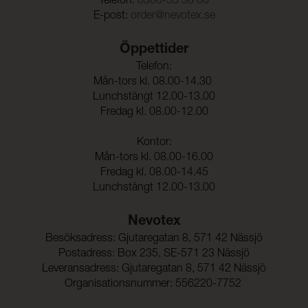
Telefon:
0380-55 38 00
E-post:
order@nevotex.se
Färghärdighet mot
4-5 (ISO 105-X12)
gnidning - våt:
Öppettider
Ljusäkthet:
≥ 7 (ISO 105-B02)
Telefon:
Mån-tors kl. 08.00-14.30
Lunchstängt 12.00-13.00
Tålighet hos ytfinish mot
-40°C (EN 1876-1)
sprickbildning i kallt
Fredag kl. 08.00-12.00
tillstånd:
Kontor:
Sömskridning Varp:
200 N (ISO 13936-1)
Mån-tors kl. 08.00-16.00
Sömskridning Väft:
200 N (ISO 13936-1)
Fredag kl. 08.00-14.45
Lunchstängt 12.00-13.00
Dragbrottsgräns Varp:
506 N/5cm (ISO 1421)
Nevotex
Dragbrottsgräns Väft:
347 N/5cm (ISO 1421)
Besöksadress: Gjutaregatan 8, 571 42 Nässjö
Rivstyrka Varp:
56 N (ISO 4674-1)
Postadress: Box 235, SE-571 23 Nässjö
Rivstyrka Väft:
58 N (ISO 4674-1)
Leveransadress: Gjutaregatan 8, 571 42 Nässjö
Organisationsnummer: 556220-7752
Biokompatibilitet:
(ISO 10993-10)