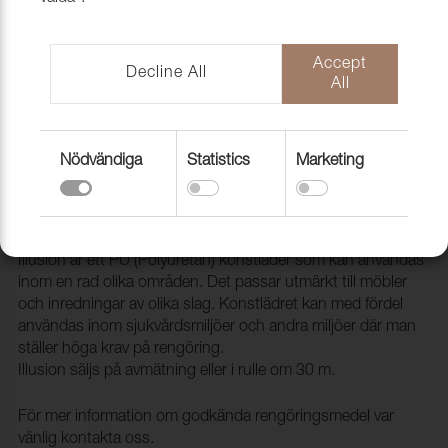
Accept
Decline All
All
Nödvändiga
Statistics
Marketing
Konstläder Illusion PU 61602 Baby
Blue
2002208
Illusion är ett PU (Polyuretan) konstläder som kan användas
inom en rad olika områden. Det passar utmärkt till möbler
och inredningar av olika slag. Konstlädret kan med fördel
användas inom sjukvårdsmiljöer och andra miljöer där man
ställer höga krav på rengöring.
Illusion säljs på avmätning eller i rulle om 30 m.
För mer information om godkända rengöringsmedel var
vänlig kontakta oss.