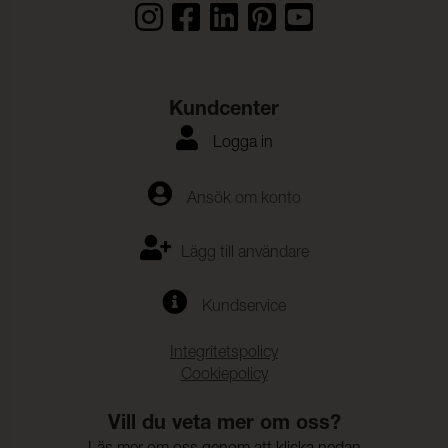
Hydrolysis:
10 Weeks (ISO 1419)
Vidhäftning – Ytfinish
35,8 N/5cm (ISO 2411)
Varp:
Vidhäftning – Ytfinish
28,9 N/5cm (ISO 2411)
Kundcenter
Väft:
Logga in
Färghärdighet mot svett:
4-5 (ISO 11641)
SCIP nummer:
87c54b34-79e8-470b-b432-
Ansök om konto
5199aea1113c
Lägg till användare
Kundservice
Integritetspolicy
Cookiepolicy
Vill du veta mer om oss?