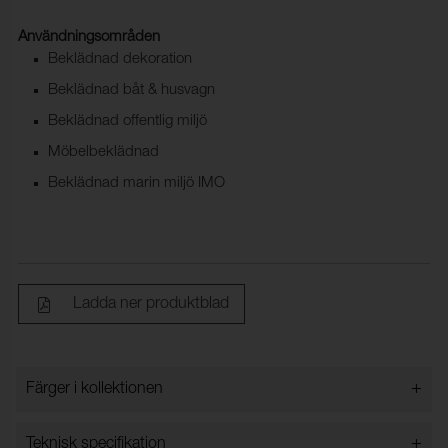
Användningsområden
Beklädnad dekoration
Beklädnad båt & husvagn
Beklädnad offentlig miljö
Möbelbeklädnad
Beklädnad marin miljö IMO
Ladda ner produktblad
+
Färger i kollektionen
Färger i kollektionen
+
Teknisk specifikation