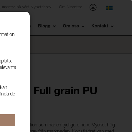
numerera på vårt Nyhetsbrev
Om Nevotex
Showroom
Blogg
Om oss
Kontakt
ormation
bplats.
relevanta
 kan
lusion Full grain PU
vända de
nut
ts med en kollektion som har en tydligare narv. Mycket hög
ppfyller de flesta krav från marknaden. Konstlädret kan med