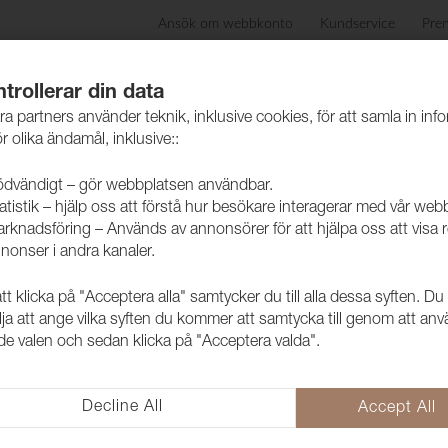
Ansök om webbkonto
Kundservice
Pre
ida
Produkter
Skötselråd
Hållbarhet
Case
trollerar din data
ra partners använder teknik, inklusive cookies, för att samla in inf
r olika ändamål, inklusive::
dvändigt – gör webbplatsen användbar.
atistik – hjälp oss att förstå hur besökare interagerar med vår web
skinn
rknadsföring – Används av annonsörer för att hjälpa oss att visa 
nonser i andra kanaler.
 klicka på "Acceptera alla" samtycker du till alla dessa syften. Du
Konstläder Il
lja att ange vilka syften du kommer att samtycka till genom att an
e valen och sedan klicka på "Acceptera valda".
80007 Coco
2002301
Decline All
Accept All
Vår populära Illusion har utöka
kvalitet för krävande miljöer. U