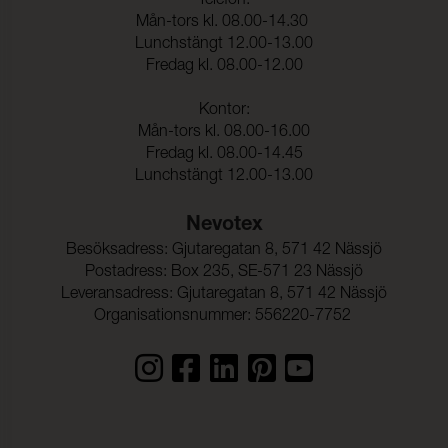
Telefon:
Mån-tors kl. 08.00-14.30
Sömskridning Väft:
2,3 mm (ISO 13936-2)
Lunchstängt 12.00-13.00
Dragbrottsgräns Varp:
722 N (ISO 13934-1)
Fredag kl. 08.00-12.00
Dragbrottsgräns Väft:
446 N (ISO 13934-1)
Kontor:
Rivstyrka Varp:
47,6 N (ISO 13937-3)
Mån-tors kl. 08.00-16.00
Fredag kl. 08.00-14.45
Rivstyrka Väft:
33,6 N (ISO 13937-3)
Lunchstängt 12.00-13.00
Vidhäftning – Ytfinish
75,1 N (ISO 2411)
Varp:
Nevotex
Besöksadress: Gjutaregatan 8, 571 42 Nässjö
Vidhäftning – Ytfinish
56,4 N (ISO 2411)
Väft:
Postadress: Box 235, SE-571 23 Nässjö
Leveransadress: Gjutaregatan 8, 571 42 Nässjö
Färghärdighet mot svett:
5 (ISO 105-E04)
Organisationsnummer: 556220-7752