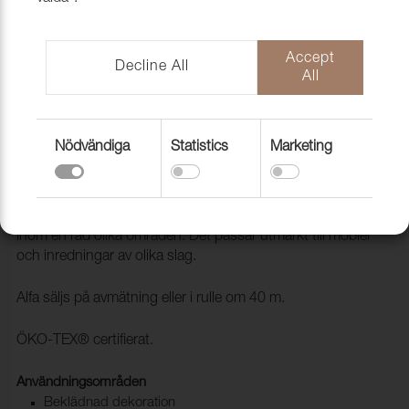
Accept
Decline All
All
Nödvändiga
Statistics
Marketing
Konstläder Alfa 1075 Tiramisu
2001508
Alfa är ett PU (Polyuretan) konstläder som kan användas
inom en rad olika områden. Det passar utmärkt till möbler
och inredningar av olika slag.
Alfa säljs på avmätning eller i rulle om 40 m.
ÖKO-TEX® certifierat.
Användningsområden
Beklädnad dekoration