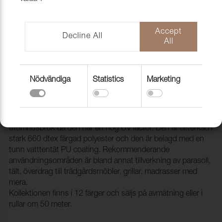
Accept
Decline All
All
Nödvändiga
Statistics
Marketing
Väv Terassa 0836 Toast, 152cm
1298008
Terrassa är en slitstark väv som lämpar sig väl för
utomhusbruk då den har en hög UV factor. Den är tillverkad i
stark 660 dtex färgad polyester och den är belagd med en
tunn vatttentät PU coating. Rekommenderande
användningsområden är bland annat tillverkning av parasoll,
tält, överdrag till trädgårdsmöbler, grillar, madrasser med
mera.
Kollektionen finns i 12 färger och säljs på avmätning eller i
rullar om 50 meter.