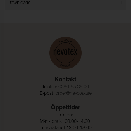
Rullängd (m):
50
+
Downloads
Martindale:
100000
Ljusäkthet:
7-8
Bredd:
152
Innehåll:
100% Polyester
Vikt:
250
Rullängd (m):
50
Kontakt
Martindale:
100000
Telefon:
0380-55 38 00
Ljusäkthet:
7-8
E-post:
order@nevotex.se
Öppettider
Telefon:
Mån-tors kl. 08.00-14.30
Lunchstängt 12.00-13.00