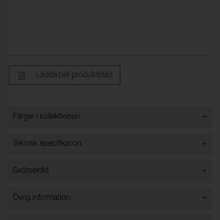
Ladda ner produktblad
+
Färger i kollektionen
Färger i kollektionen
+
Teknisk specifikation
+
Skötselråd
Bredd:
152 cm
Innehåll:
100% Polyester
+
Övrig information
Vikt (g/m²):
250