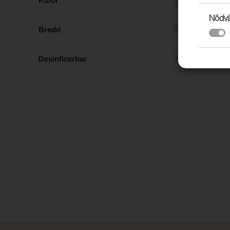
Kulör
Nödvä
Bredd
SCANPLAN 
205 CM, 53
Desinficerbar
10 M/RLE