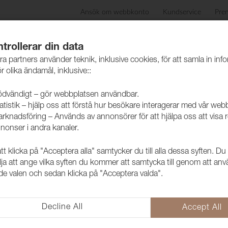
Ansök om webbkonto
Kundservice
Pre
ida
Produkter
Skötselråd
Hållbarhet
Case
trollerar din data
ra partners använder teknik, inklusive cookies, för att samla in inf
r olika ändamål, inklusive::
dvändigt – gör webbplatsen användbar.
atistik – hjälp oss att förstå hur besökare interagerar med vår web
rknadsföring – Används av annonsörer för att hjälpa oss att visa 
nonser i andra kanaler.
 klicka på "Acceptera alla" samtycker du till alla dessa syften. Du
lja att ange vilka syften du kommer att samtycka till genom att an
e valen och sedan klicka på "Acceptera valda".
Decline All
Accept All