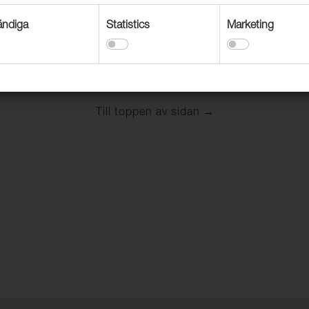
ndiga
Statistics
Marketing
5140, B
SCANPLAN 5140, B
0 G/M2,
205 CM, 530 G/M2,
30 M/RLE
Till toppen av sidan