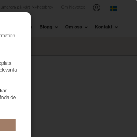
numerera på vårt Nyhetsbrev
Om Nevotex
Showroom
Blogg
Om oss
Kontakt
ormation
bplats.
relevanta
 kan
vända de