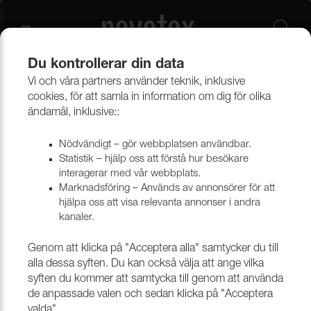
Du kontrollerar din data
Vi och våra partners använder teknik, inklusive
Tekniska vävar
Vävar i syntetmaterial
Polypropenväv
cookies, för att samla in information om dig för olika
ändamål, inklusive::
Polypropenväv
Nödvändigt – gör webbplatsen användbar.
Statistik – hjälp oss att förstå hur besökare
interagerar med vår webbplats.
Marknadsföring – Används av annonsörer för att
Filtrera
hjälpa oss att visa relevanta annonser i andra
kanaler.
Genom att klicka på "Acceptera alla" samtycker du till
alla dessa syften. Du kan också välja att ange vilka
syften du kommer att samtycka till genom att använda
de anpassade valen och sedan klicka på "Acceptera
valda".