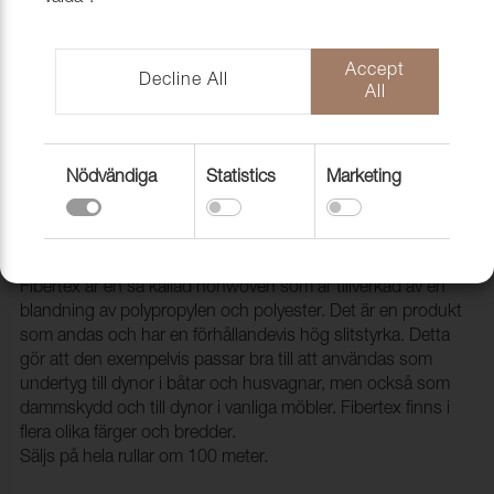
Accept
Decline All
All
Nödvändiga
Statistics
Marketing
Fibertex nonwoven WL Grey, 150g,
62cm, 100m/rl
1950762
Fibertex är en så kallad nonwoven som är tillverkad av en
blandning av polypropylen och polyester. Det är en produkt
som andas och har en förhållandevis hög slitstyrka. Detta
gör att den exempelvis passar bra till att användas som
undertyg till dynor i båtar och husvagnar, men också som
dammskydd och till dynor i vanliga möbler. Fibertex finns i
flera olika färger och bredder.
Säljs på hela rullar om 100 meter.