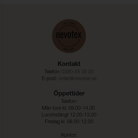
Dragbrottsgräns Väft:
450 N (ISO 9073-18)
Töjning Varp:
45 % (ISO 9073-18)
Töjning Väft:
45 % (ISO 9073-18)
Rivstyrka Varp:
180 N (ISO 9073-4)
Rivstyrka Väft:
130 N (ISO 9073-4)
Kontakt
Telefon:
0380-55 38 00
E-post:
order@nevotex.se
Öppettider
Telefon:
Mån-tors kl. 08.00-14.30
Lunchstängt 12.00-13.00
Fredag kl. 08.00-12.00
Kontor: