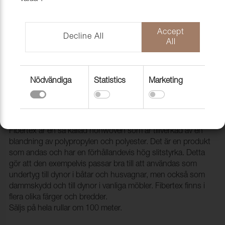
Accept
Decline All
All
Nödvändiga
Statistics
Marketing
Fibertex nonwoven WL BH-1 Black,
125g, 160cm, 100m/rl
1990119
Fibertex är en så kallad nonwoven som är tillverkad av en
blandning av polypropylen och polyester. Det är en produkt
som andas och har en förhållandevis hög slitstyrka. Detta
gör att den exempelvis passar bra till att användas som
undertyg till dynor i båtar och husvagnar, men också som
dammskydd och till dynor i vanliga möbler. Fibertex finns i
flera olika färger och bredder.
Säljs på hela rullar om 100 meter.