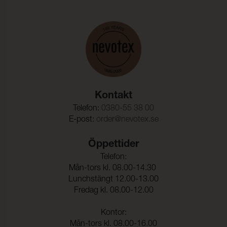
Dragbrottsgräns Väft:
300 N (ISO 9073-18)
Töjning Varp:
45 % (ISO 9073-18)
Töjning Väft:
45 % (ISO 9073-18)
Rivstyrka Varp:
140 N (ISO 9073-4)
Rivstyrka Väft:
100 N (ISO 9073-4)
Kontakt
Telefon:
0380-55 38 00
E-post:
order@nevotex.se
Öppettider
Telefon:
Mån-tors kl. 08.00-14.30
Lunchstängt 12.00-13.00
Fredag kl. 08.00-12.00
Kontor:
Mån-tors kl. 08.00-16.00