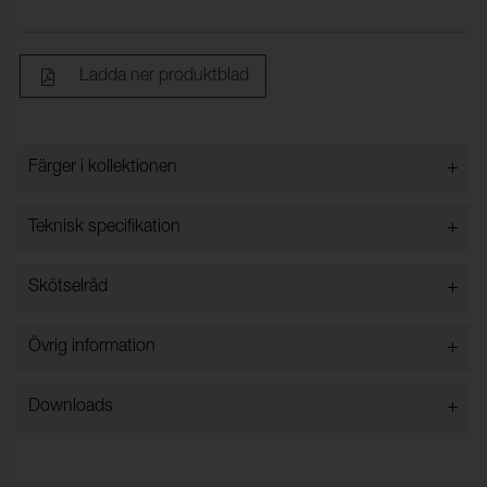
Ladda ner produktblad
+
Färger i kollektionen
Färger i kollektionen
+
Teknisk specifikation
+
Skötselråd
Innehåll:
90% Polypropylene, 10%
Polyester
+
Vikt (g/m²):
125
Övrig information
Tjocklek:
1 mm
+
Downloads
OEKO-TEX® certifikat:
1176-202
Dragbrottsgräns Varp:
240 N (ISO 9073-18)