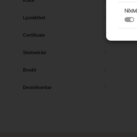
Kulör
Nödvä
Ljusäkthet
DELINOVA 7
CM
Certificate
Skötselråd
Bredd
Desinficerbar