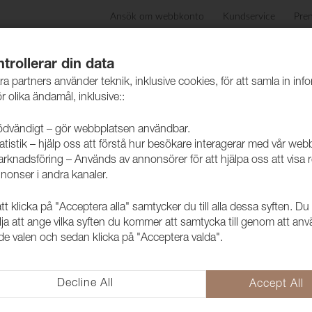
Ansök om webbkonto
Kundservice
Pre
ida
Produkter
Skötselråd
Hållbarhet
Case
trollerar din data
ra partners använder teknik, inklusive cookies, för att samla in inf
r olika ändamål, inklusive::
dvändigt – gör webbplatsen användbar.
atistik – hjälp oss att förstå hur besökare interagerar med vår web
rknadsföring – Används av annonsörer för att hjälpa oss att visa 
nonser i andra kanaler.
 klicka på "Acceptera alla" samtycker du till alla dessa syften. Du
lja att ange vilka syften du kommer att samtycka till genom att an
e valen och sedan klicka på "Acceptera valda".
Decline All
Accept All