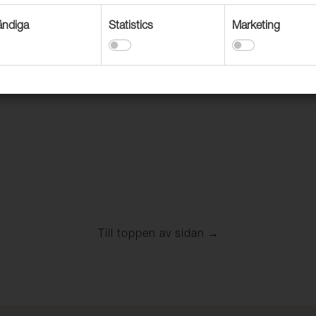
ndiga
Statistics
Marketing
5, 150
Till toppen av sidan