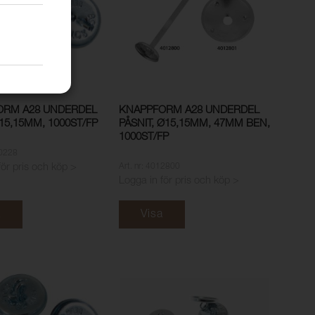
ORM A28 UNDERDEL
KNAPPFORM A28 UNDERDEL
15,15MM, 1000ST/FP
PÅSNIT, Ø15,15MM, 47MM BEN,
1000ST/FP
10228
Art. nr: 4012800
för pris och köp >
Logga in för pris och köp >
a
Visa