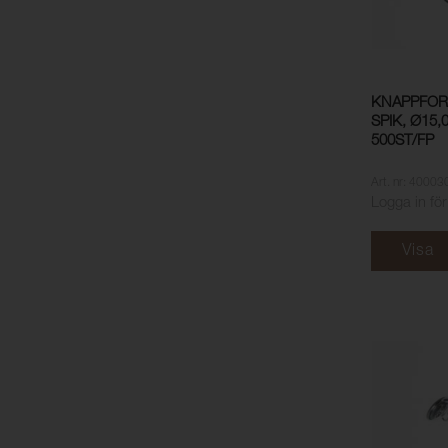
KNAPPFOR
SPIK, Ø15
500ST/FP
Art. nr: 40003
Logga in för
Visa