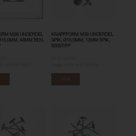
ORM M28 UNDERDEL
KNAPPFORM M28 UNDERDEL
 Ø15,0MM, 48MM BEN,
SPIK, Ø15,0MM, 12MM SPIK,
P
500ST/FP
00321
Art. nr: 4000301
för pris och köp >
Logga in för pris och köp >
a
Visa