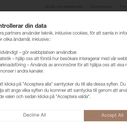
Ansök om webbkonto
Kundservice
Pre
ida
Produkter
Skötselråd
Hållbarhet
Case
trollerar din data
ra partners använder teknik, inklusive cookies, för att samla in inf
r olika ändamål, inklusive::
dvändigt – gör webbplatsen användbar.
atistik – hjälp oss att förstå hur besökare interagerar med vår web
etallknappar
rknadsföring – Används av annonsörer för att hjälpa oss att visa 
nonser i andra kanaler.
24 - 60
 klicka på "Acceptera alla" samtycker du till alla dessa syften. Du
lja att ange vilka syften du kommer att samtycka till genom att an
e valen och sedan klicka på "Acceptera valda".
Decline All
Accept All