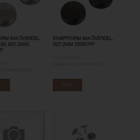
ORM A44 ÖVERDEL
KNAPPFORM A44 ÖVERDEL,
UM, Ø27,2MM,
Ø27,2MM 250ST/FP
FP
Art. nr: 4000044
00045
Logga in för pris och köp >
för pris och köp >
a
Visa