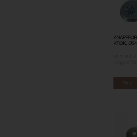
KNAPPFOR
KROK, Ø24
Art. nr: 40102
Logga in för
Visa