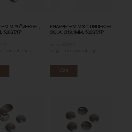
ORM M28 ÖVERDEL,
KNAPPFORM MA24 UNDERDEL
, 500ST/FP
ÖGLA, Ø13,1MM, 500ST/FP
00102
Art. nr: 4000201
för pris och köp >
Logga in för pris och köp >
a
Visa