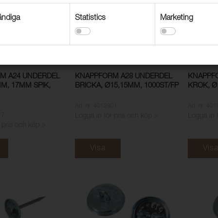
ndiga
Statistics
Marketing
M A24 UNDERDEL
KNAPPFORM A28 UNDERDEL
KNAPPF
MM, 17MM SPIK,
BRICKA, Ø15,15MM, 1000ST/FP
KROK, Ø
Art. nr: 4012801
Art. nr: 40
17
Logga in för pris och köp >
Logga in 
 pris och köp >
Visa
Vis