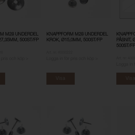
M M28 UNDERDEL
KNAPPFORM M28 UNDERDEL
KNAPPF
27,35MM, 500ST/FP
KROK, Ø15,0MM, 500ST/FP
PÅSNIT,
500ST/F
26
Art. nr: 4000222
Art. nr: 40
 pris och köp >
Logga in för pris och köp >
Logga in 
Visa
Vis