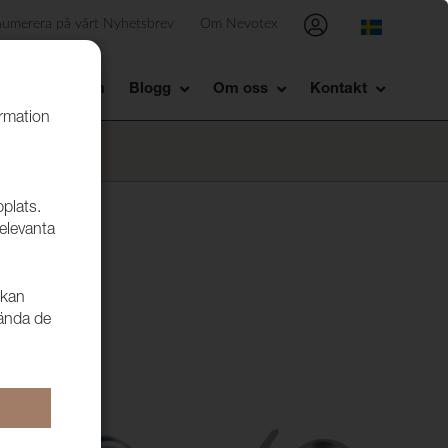
numerera på vårt Nyhetsbrev
Om Nevotex
Showroom
Blogg
Om oss
Kontakt
ormation
bplats.
relevanta
 kan
vända de