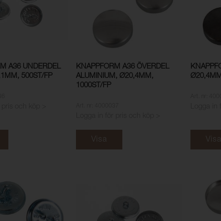
M A36 UNDERDEL
KNAPPFORM A36 ÖVERDEL
KNAPPFO
,1MM, 500ST/FP
ALUMINIUM, Ø20,4MM,
Ø20,4MM
1000ST/FP
36
Art. nr: 40
Art. nr: 4000037
 pris och köp >
Logga in 
Logga in för pris och köp >
Visa
Vis