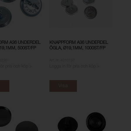
ORM A36 UNDERDEL
KNAPPFORM A36 UNDERDEL
19,1MM, 500ST/FP
ÖGLA, Ø19,1MM, 1000ST/FP
10236
Art. nr: 4010137
för pris och köp >
Logga in för pris och köp >
a
Visa