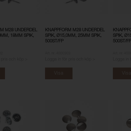
M M28 UNDERDEL
KNAPPFORM M28 UNDERDEL
KNAPPF
,0MM, 18MM SPIK,
SPIK, Ø15,0MM, 25MM SPIK,
SPIK, Ø1
500ST/FP
500ST/F
02
Art. nr: 4000303
Art. nr: 40
 pris och köp >
Logga in för pris och köp >
Logga in 
Visa
Vis