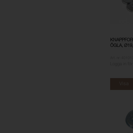
KNAPPFOR
ÖGLA, Ø19
Art. nr: 40101
Logga in för
Visa