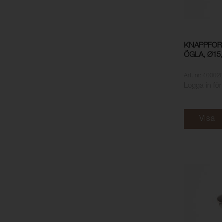
KNAPPFOR
ÖGLA, Ø15
Art. nr: 40002
Logga in för
Visa