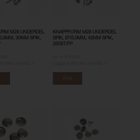
ORM M28 UNDERDEL
KNAPPFORM M28 UNDERDEL
5,0MM, 30MM SPIK,
SPIK, Ø15,0MM, 42MM SPIK,
P
250ST/FP
00304
Art. nr: 4000305
för pris och köp >
Logga in för pris och köp >
a
Visa