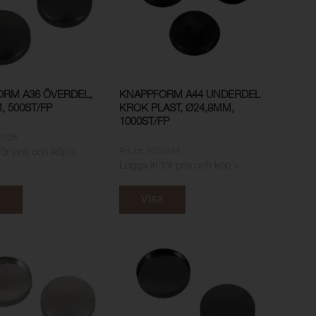
RM A36 ÖVERDEL,
KNAPPFORM A44 UNDERDEL
, 500ST/FP
KROK PLAST, Ø24,8MM,
1000ST/FP
00036
Art. nr: 4010444
för pris och köp >
Logga in för pris och köp >
a
Visa