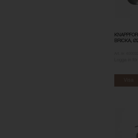
KNAPPFOR
BRICKA, Ø
Art. nr: 40003
Logga in för
Visa