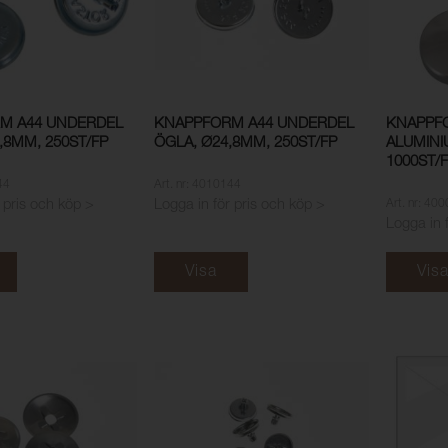
M A44 UNDERDEL
KNAPPFORM A44 UNDERDEL
KNAPPF
,8MM, 250ST/FP
ÖGLA, Ø24,8MM, 250ST/FP
ALUMINI
1000ST/
44
Art. nr: 4010144
Art. nr: 40
 pris och köp >
Logga in för pris och köp >
Logga in 
Visa
Vis