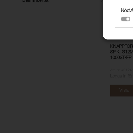
Desinficerbar
Nödvä
KNAPPFOR
SPIK, Ø12
1000ST/FP
Art. nr: 40124
Logga in för
Visa