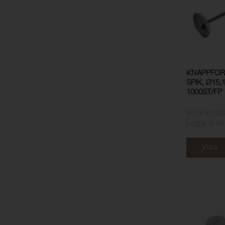
KNAPPFOR
SPIK, Ø15
1000ST/FP
Art. nr: 40128
Logga in för
Visa