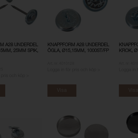
M A28 UNDERDEL
KNAPPFORM A28 UNDERDEL
KNAPPF
,15MM, 25MM SPIK,
ÖGLA, Ø15,15MM, 1000ST/FP
KROK, Ø
Art. nr: 4010128
Art. nr: 40
25
Logga in för pris och köp >
Logga in 
 pris och köp >
Visa
Vis