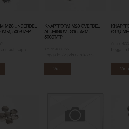
M M28 UNDERDEL
KNAPPFORM M28 ÖVERDEL
KNAPPF
,0MM, 500ST/FP
ALUMINIUM, Ø16,5MM,
Ø16,5MM
500ST/FP
02
Art. nr: 40
Art. nr: 4000122
 pris och köp >
Logga in 
Logga in för pris och köp >
Visa
Vis