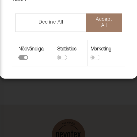
Art. nr:
Visa
Accept
Decline All
All
Till toppen av sidan
Nödvändiga
Statistics
Marketing