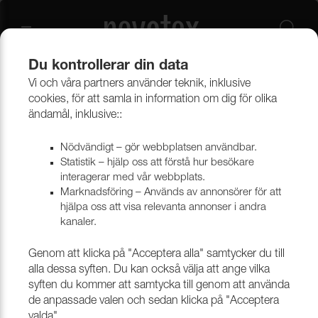
Du kontrollerar din data
Vi och våra partners använder teknik, inklusive
Övrigt
Band, Linor & Snöre
Pirelli-Band
cookies, för att samla in information om dig för olika
ändamål, inklusive::
Pirelli-Band
Nödvändigt – gör webbplatsen användbar.
Statistik – hjälp oss att förstå hur besökare
interagerar med vår webbplats.
Marknadsföring – Används av annonsörer för att
Filtrera
hjälpa oss att visa relevanta annonser i andra
kanaler.
Genom att klicka på "Acceptera alla" samtycker du till
alla dessa syften. Du kan också välja att ange vilka
SADELGJORD
syften du kommer att samtycka till genom att använda
PIRELLI-BAND,
de anpassade valen och sedan klicka på "Acceptera
50M/RL
valda".