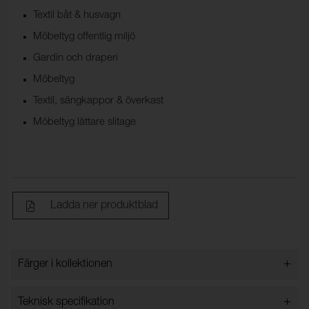
Textil båt & husvagn
Möbeltyg offentlig miljö
Gardin och draperi
Möbeltyg
Textil, sängkappor & överkast
Möbeltyg lättare slitage
Ladda ner produktblad
+
Färger i kollektionen
Färger i kollektionen
+
Teknisk specifikation