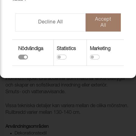
Accept
Decline All
All
Nödvändiga
Statistics
Marketing
Tyg Veranda Paddle 10 Espresso
1037302
VERANDA är ett Easy Clean möbeltyg för utomhus och
inomhusmiljöer. Bra accenter som matchar enkla bastyger
och skapar en sofistikerad inredning eller exteriör.
Smuts- och vattenavvisande.
Vissa tekniska detaljer kan variera mellan de olika mönstren.
Rullbredd varier mellan 130-140 cm.
Användningsområden
Dekorationstextil