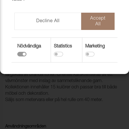
Accept
Decline All
All
Nödvändiga
Statistics
Marketing
Tyg Valkyria 1/3 Beige
1036402
VALKYRIA är en riktigt mjuk och skön chenille i en sober
färgskala av brända toner. Chenille karakteriseras av ett
vävmönster med inslag av sammetsliknande garn.
Kollektionen innehåller 15 kulörer och passar bra till både
möbel och dekoration.
Säljs som metervara eller på hel rulle om 40 meter.
Användningsområden