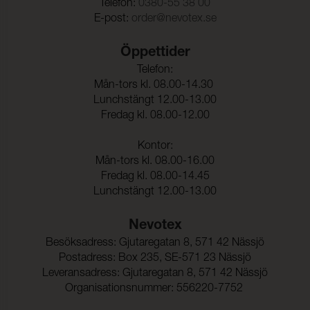
Telefon:
0380-55 38 00
E-post:
order@nevotex.se
Sömskridning Varp:
4,0 mm (ISO 13936-2)
Öppettider
Sömskridning Väft:
3,0 mm (ISO 13936-2)
Telefon:
Mån-tors kl. 08.00-14.30
Dragbrottsgräns Varp:
2100 N (ISO 13934-1)
Lunchstängt 12.00-13.00
Dragbrottsgräns Väft:
850 N (ISO 13934-1)
Fredag kl. 08.00-12.00
Rivstyrka Varp:
120 N (ISO 13937-3)
Kontor:
Rivstyrka Väft:
40 N (ISO 13937-3)
Mån-tors kl. 08.00-16.00
Fredag kl. 08.00-14.45
Dimensionsändring Varp:
- 0,4 % (ISO 5077)
Lunchstängt 12.00-13.00
Dimensionsändring Väft:
- 0,7 % (ISO 5077)
Nevotex
Färghärdighet mot
ISO 105-C06
Besöksadress: Gjutaregatan 8, 571 42 Nässjö
vattentvätt:
Postadress: Box 235, SE-571 23 Nässjö
Färgändring:
4
Leveransadress: Gjutaregatan 8, 571 42 Nässjö
Organisationsnummer: 556220-7752
Färghärdighet mot
ISO 105-D01
kemtvätt: