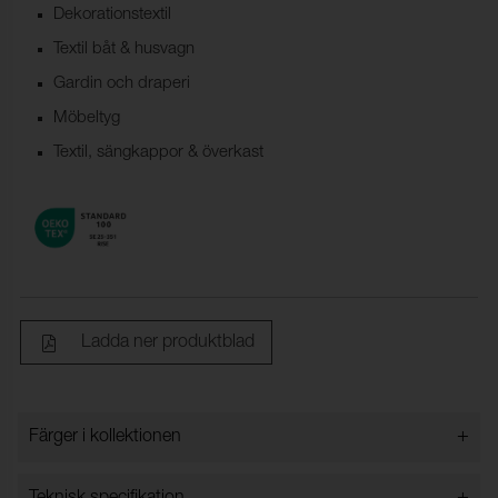
Dekorationstextil
Textil båt & husvagn
Gardin och draperi
Möbeltyg
Textil, sängkappor & överkast
Ladda ner produktblad
+
Färger i kollektionen
Färger i kollektionen