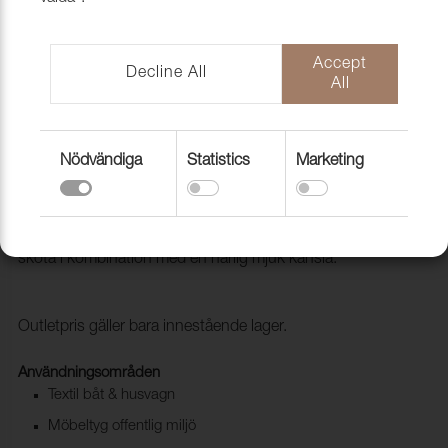
Accept
Decline All
All
Nödvändiga
Statistics
Marketing
Tyg Titan 813-346424 Blue melange
1035915
Titan är gjord av "Easy care" polyester. Tåligt och lätt att
sköta i kombination med en härlig mjuk känsla.
Outletpris gäller bara innestående lager.
Användningsområden
Textil båt & husvagn
Möbeltyg offentlig miljö