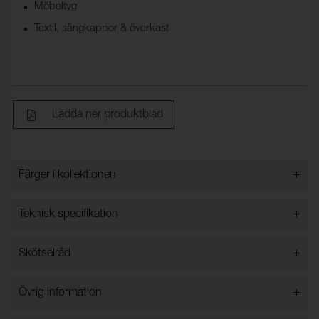
Möbeltyg
Textil, sängkappor & överkast
Ladda ner produktblad
+
Färger i kollektionen
Färger i kollektionen
+
Teknisk specifikation
+
Skötselråd
Bredd:
140 cm ±2 cm
Innehåll:
100% Polyester
Vattentvätt 30 grader
+
Övrig information
Vikt (g/m²):
445