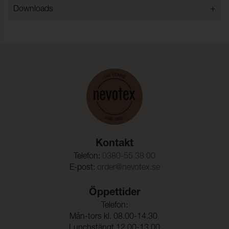
Rullängd (m):
50
+
Downloads
Typ:
Garnfärgat
Pilling:
4-5 (ISO 12945-2)
Färghärdighet mot
4-5 (ISO 105-X12)
gnidning - torr:
Färghärdighet mot
4-5 (ISO 105-X12)
gnidning - våt:
Ljusäkthet:
5 (ISO 105-B02)
Kontakt
Sömskridning Varp:
4,3 mm (ISO 13936-2)
Telefon:
0380-55 38 00
Sömskridning Väft:
4,3 mm (ISO 13936-2)
E-post:
order@nevotex.se
Dragbrottsgräns Varp:
740,7 N (ISO 13934-1)
Öppettider
Dragbrottsgräns Väft:
660,9 N (ISO 13934-1)
Telefon:
Mån-tors kl. 08.00-14.30
Rivstyrka Varp:
111,6 N (ISO 13937-3)
Lunchstängt 12.00-13.00