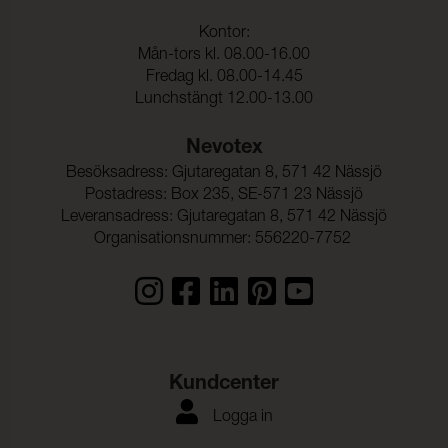
Sömskridning Väft:
0,7 mm (ISO 13936-2)
Kontor:
Dragbrottsgräns Varp:
500 N (ISO 13934-1)
Mån-tors kl. 08.00-16.00
Dragbrottsgräns Väft:
720 N (ISO 13934-1)
Fredag kl. 08.00-14.45
Lunchstängt 12.00-13.00
Rivstyrka Varp:
68,2 N (ISO 13937-3)
Rivstyrka Väft:
93,2 N (ISO 13937-3)
Nevotex
Besöksadress: Gjutaregatan 8, 571 42 Nässjö
Postadress: Box 235, SE-571 23 Nässjö
Leveransadress: Gjutaregatan 8, 571 42 Nässjö
Organisationsnummer: 556220-7752
Kundcenter
Logga in