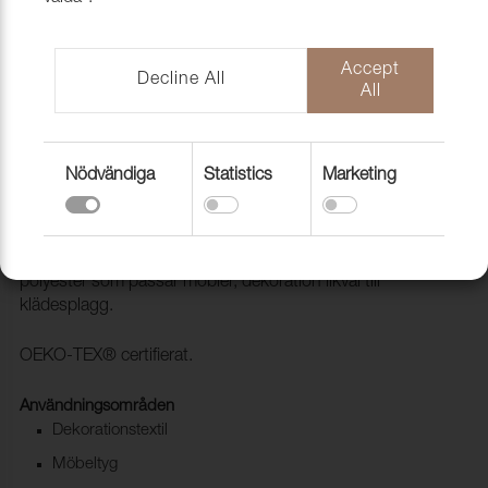
Accept
Decline All
All
Nödvändiga
Statistics
Marketing
Tyg Poodle Blush
1028105
POODLE är en mjuk och strukturerad pälsimitation i
polyester som passar möbler, dekoration likväl till
klädesplagg.
OEKO-TEX® certifierat.
Användningsområden
Dekorationstextil
Möbeltyg