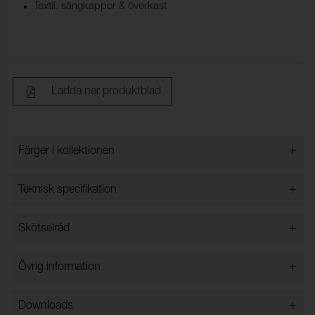
Textil, sängkappor & överkast
Ladda ner produktblad
+
Färger i kollektionen
Färger i kollektionen
+
Teknisk specifikation
+
Skötselråd
Bredd:
143 cm ±2 cm
Innehåll:
100% Polyester
Får ej tvättas i vatten
+
Övrig information
Vikt (g/m²):
550
Kemtvätt
Tål inte klorblekning
Rullängd (m):
30
+
Downloads