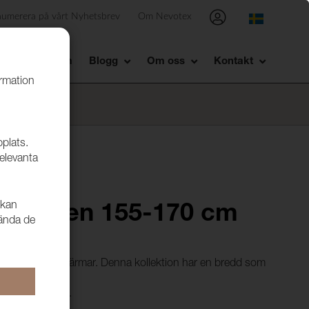
numerera på vårt Nyhetsbrev
Om Nevotex
Showroom
Blogg
Om oss
Kontakt
ormation
bplats.
relevanta
 kan
019 Linen 155-170 cm
vända de
er och kontorsskärmar. Denna kollektion har en bredd som
liknande finish.