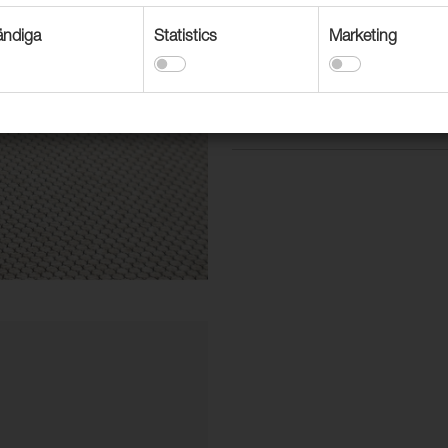
Priset gäller bara innestående l
ndiga
Statistics
Marketing
ÖKO-TEX® certifierat.