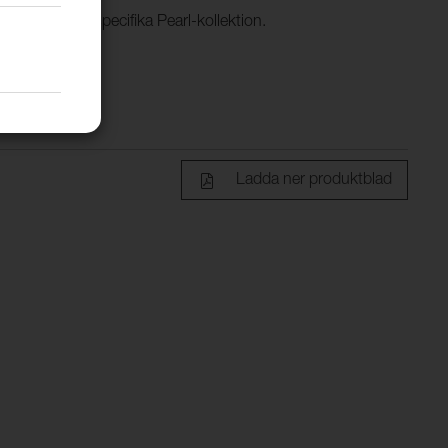
ager på denna specifika Pearl-kollektion.
Ladda ner produktblad