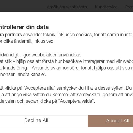
Ansök om webbkonto
Kundservice
Pre
ida
Produkter
Skötselråd
Hållbarhet
Case
trollerar din data
ra partners använder teknik, inklusive cookies, för att samla in inf
r olika ändamål, inklusive::
dvändigt – gör webbplatsen användbar.
atistik – hjälp oss att förstå hur besökare interagerar med vår web
rknadsföring – Används av annonsörer för att hjälpa oss att visa 
nonser i andra kanaler.
 klicka på "Acceptera alla" samtycker du till alla dessa syften. Du
Tyg Pearl 0
lja att ange vilka syften du kommer att samtycka till genom att an
e valen och sedan klicka på "Acceptera valda".
9932003
Pearl går att använda till möbl
kan variera mellan 155-170 cm.
Decline All
Accept All
Brända färgtoner med en metall 