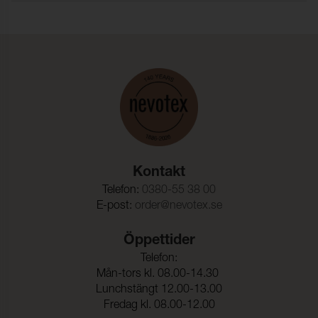
Martindale:
31300 (ISO 12947-2)
Pilling:
4 (ISO 12945-2)
Dimensionsändring Varp:
- 3,5 % (ISO 5077)
Dimensionsändring Väft:
- 4,0 % (ISO 5077)
Kontakt
Telefon:
0380-55 38 00
E-post:
order@nevotex.se
Öppettider
Telefon:
Mån-tors kl. 08.00-14.30
Lunchstängt 12.00-13.00
Fredag kl. 08.00-12.00