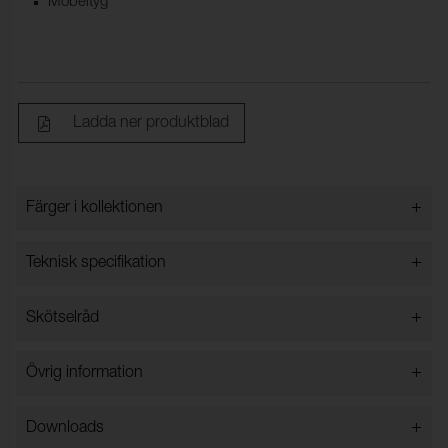
Möbeltyg
Ladda ner produktblad
+
Färger i kollektionen
Färger i kollektionen
+
Teknisk specifikation
+
Skötselråd
Bredd:
140 cm ±2 cm
Innehåll:
57% Akryl, 37% TEXT.
Vattentvätt 30 grader
+
Övrig information
POLYEST, 6% VISCOS
Vikt (g/m²):
660
+
Downloads
Typ:
Styckfärgat