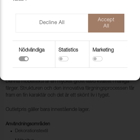
Accept
Decline All
All
Nödvändiga
Statistics
Marketing
Tyg Lazy 26 Old silver
1016227
Denna möbeltextil är en mycket grovt vävd kvalitet i härliga
färger. Strukturen och den innovativa färgningsprocessen får
fram en fin karaktär och det är ett skönt liv i tyget.
Outletpris gäller bara innestående lager.
Användningsområden
Dekorationstextil