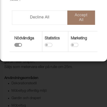
Accept
Decline All
All
Nödvändiga
Statistics
Marketing
Tyg Icon 1160 Ivory
1012001
Flamskyddade möbelsammeten Icon faller även fint som
gardin eller draperi.
Säljs som metervara eller på rulle om 25m.
Användningsområden
Dekorationstextil
Möbeltyg offentlig miljö
Gardin och draperi
Möbeltyg