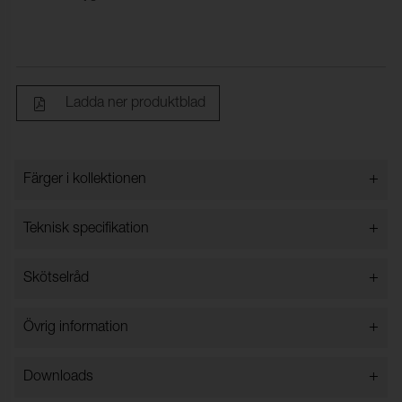
Ladda ner produktblad
+
Färger i kollektionen
Färger i kollektionen
+
Teknisk specifikation
+
Skötselråd
Bredd:
140 cm ±2 cm
Innehåll:
100% Polyester
Kemtvätt
+
Övrig information
Vikt (g/m²):
314
Endast handtvätt
Tål inte klorblekning
Rullängd (m):
25
+
Downloads
Kan inte strykas