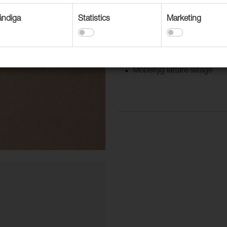
OEKO-TEX® certifierat.
ndiga
Statistics
Marketing
Användningsområden
Dekorationstextil
Textil, sängkappor & överk
Möbeltyg lättare slitage