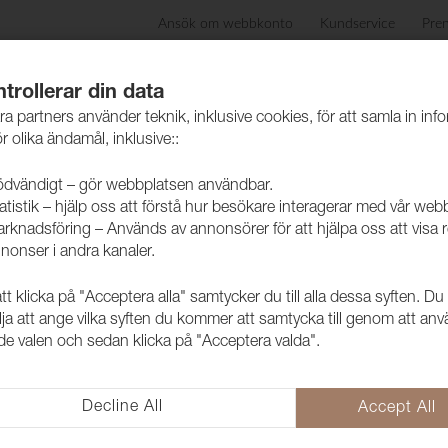
Ansök om webbkonto
Kundservice
Pre
ida
Produkter
Skötselråd
Hållbarhet
Case
trollerar din data
ra partners använder teknik, inklusive cookies, för att samla in inf
r olika ändamål, inklusive::
dvändigt – gör webbplatsen användbar.
atistik – hjälp oss att förstå hur besökare interagerar med vår web
rknadsföring – Används av annonsörer för att hjälpa oss att visa 
nonser i andra kanaler.
 klicka på "Acceptera alla" samtycker du till alla dessa syften. Du
Tyg Bunny P
lja att ange vilka syften du kommer att samtycka till genom att an
e valen och sedan klicka på "Acceptera valda".
1004002
BUNNY är en väldigt mjuk pälsi
dekoration samt till allehanda a
Decline All
Accept All