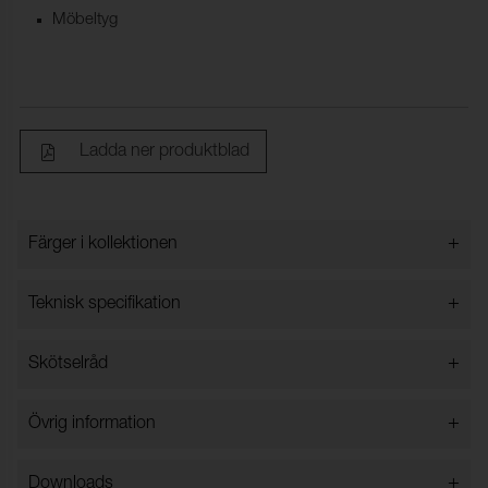
Möbeltyg
Ladda ner produktblad
+
Färger i kollektionen
Färger i kollektionen
+
Teknisk specifikation
+
Skötselråd
Bredd:
140 cm ±2 cm
Innehåll:
65% Modal, 19% Bomull, 16%
Kemtvätt
+
Övrig information
Polyester
Vikt (g/m²):
450
+
Downloads