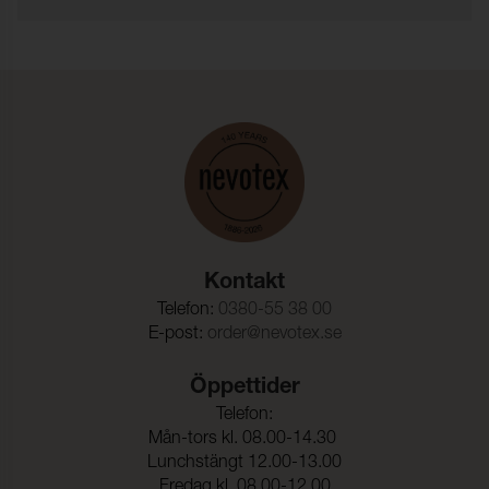
Typ:
Styckfärgat
Martindale:
200000 (ISO 12947-2)
Färghärdighet mot
≥ 3-4 (ISO 105-X12)
gnidning - torr:
Färghärdighet mot
≥ 3 (ISO 105-X12)
gnidning - våt:
Ljusäkthet:
≥ 5 (ISO 105-B02)
Dragbrottsgräns Varp:
1000 N (ISO 13934-1)
Kontakt
Dragbrottsgräns Väft:
525 N (ISO 13934-1)
Telefon:
0380-55 38 00
E-post:
order@nevotex.se
Rivstyrka Varp:
45 N (ISO 13937-3)
Rivstyrka Väft:
65 N (ISO 13937-3)
Öppettider
Telefon:
Dimensionsändring Varp:
< 2,5 % (ISO 5077)
Mån-tors kl. 08.00-14.30
Dimensionsändring Väft:
< 2,5 % (ISO 5077)
Lunchstängt 12.00-13.00
Fredag kl. 08.00-12.00