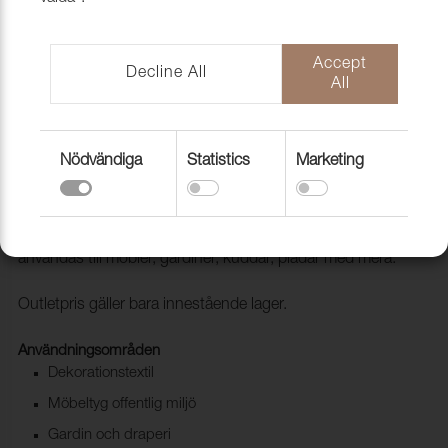
Accept
Decline All
All
Nödvändiga
Statistics
Marketing
Tyg Ballroom Blitz 0408 Steel
1002253
En härlig kollektion med många tydliga färger. Tyget kan
användas till möbler, gardiner, kuddar, plädar med mera.
Outletpris gäller bara innestående lager.
Användningsområden
Dekorationstextil
Möbeltyg offentlig miljö
Gardin och draperi