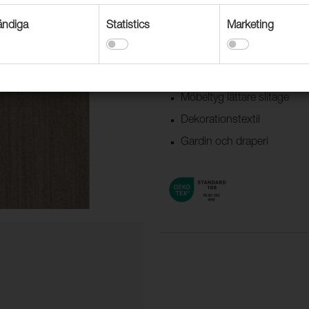
Vårt Gardinsortiment är en best
ndiga
Statistics
Marketing
Användningsområden
Möbeltyg lättare slitage
Dekorationstextil
Gardin och draperi