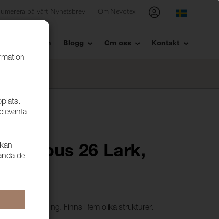
numerera på vårt Nyhetsbrev
Om Nevotex
Showroom
Blogg
Om oss
Kontakt
ormation
bplats.
relevanta
 kan
 Incubus 26 Lark,
vända de
 modern tappning. Finns i fem olika strukturer.