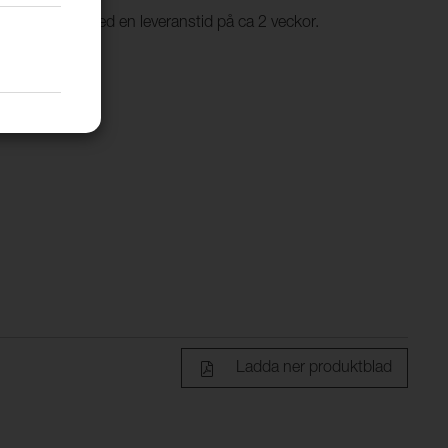
ällningsvara, med en leveranstid på ca 2 veckor.
Ladda ner produktblad