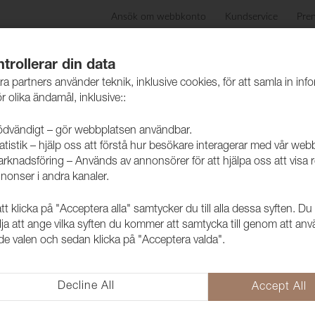
Ansök om webbkonto
Kundservice
Pre
ida
Produkter
Skötselråd
Hållbarhet
Case
trollerar din data
ra partners använder teknik, inklusive cookies, för att samla in inf
r olika ändamål, inklusive::
dvändigt – gör webbplatsen användbar.
atistik – hjälp oss att förstå hur besökare interagerar med vår web
rknadsföring – Används av annonsörer för att hjälpa oss att visa 
nonser i andra kanaler.
 klicka på "Acceptera alla" samtycker du till alla dessa syften. Du
Gardin Dawn
lja att ange vilka syften du kommer att samtycka till genom att an
e valen och sedan klicka på "Acceptera valda".
140cm
4770026
Decline All
Accept All
Mörkläggningsgardin (dim out) i