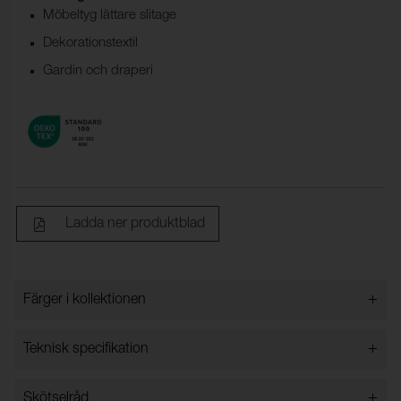
Möbeltyg lättare slitage
Dekorationstextil
Gardin och draperi
Ladda ner produktblad
+
Färger i kollektionen
Färger i kollektionen
+
Teknisk specifikation
+
Skötselråd