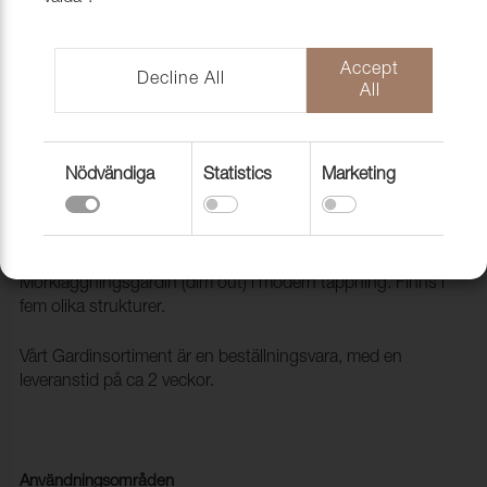
Accept
Decline All
All
Nödvändiga
Statistics
Marketing
Gardin Dawn Reverie 36 Shale,
152cm
4770035
Mörkläggningsgardin (dim out) i modern tappning. Finns i
fem olika strukturer.
Vårt Gardinsortiment är en beställningsvara, med en
leveranstid på ca 2 veckor.
Användningsområden