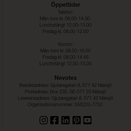
Öppettider
Sömskridning Varp:
4,0 mm (ISO 13936-2)
Telefon:
Mån-tors kl. 08.00-14.30
Sömskridning Väft:
4,0 mm (ISO 13936-2)
Lunchstängt 12.00-13.00
Dragbrottsgräns Varp:
2000 N/5cm (ISO 13934-1)
Fredag kl. 08.00-12.00
Dragbrottsgräns Väft:
2000 N/5cm (ISO 13934-1)
Kontor:
Rivstyrka Varp:
370 N (ISO 13937-3)
Mån-tors kl. 08.00-16.00
Fredag kl. 08.00-14.45
Rivstyrka Väft:
200 N (ISO 13937-3)
Lunchstängt 12.00-13.00
Dimensionsändring Varp:
-0,70 %
Nevotex
Dimensionsändring Väft:
-0,03 %
Besöksadress: Gjutaregatan 8, 571 42 Nässjö
Färghärdighet mot
ISO 105-C06
Postadress: Box 235, SE-571 23 Nässjö
vattentvätt:
Leveransadress: Gjutaregatan 8, 571 42 Nässjö
Organisationsnummer: 556220-7752
Färgändring:
5-0
Färghärdighet mot
ISO 105-D01
kemtvätt: