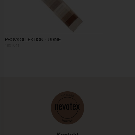
Dimensionsändring Varp:
0,0 % (ISO 5077)
Dimensionsändring Väft:
0,0 % (ISO 5077)
Färghärdighet mot
ISO 105-C06
vattentvätt:
PROVKOLLEKTION - UDINE
Anfärgning multifiberväv:
5
1801041
Färgändring:
4-5
Färghärdighet mot
ISO 105-D01
kemtvätt:
Anfärgning multifiberväv:
5
Färgändring:
4-5