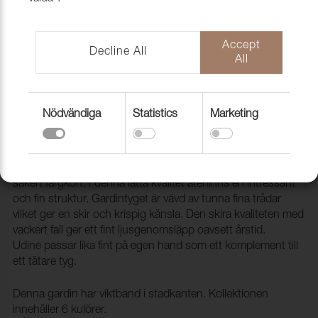
Accept
Decline All
All
Nödvändiga
Statistics
Marketing
Gardin Udine FR 007 Brown, 300cm
1801045
UDINE är en livfull och transparent kollektion med diskret,
säkert färgkort. I denna lätta kvalitet återfinns en intressant
och fin struktur. Gardintyget är vävd av tunna fina trådar
vilket ger en skir och krispig känsla. Den skira kvaliteten med
vackert fall ger ett fint ljusgenomsläpp oavsett årstid.
Udine passar lika fint på egen hand som ett komplement till
ett tätare tyg.
Denna gardin har viktband i stadkanten. Kollektionen
innehåller 6 kulörer.