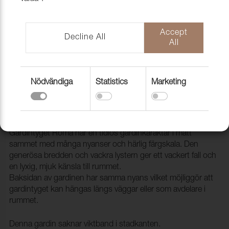
Accept
Decline All
All
Nödvändiga
Statistics
Marketing
Gardin Roma Velvet FR 17 Yellow,
300cm
1808013
Gardintyget Roma har en tidlös gardinkaraktär i matt
sammet med många nyanser och härlig färgskala. Den
generösa bredden och vackra lystern ger ett vackert fall och
en lyxig, mjuk känsla till rummet.
Baksidan av gardinen har samma nyans vilket möjliggör att
gardintyget kan hängas längs väggar eller som avdelare i
rummet.
Denna gardin saknar viktband i stadkanten.