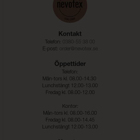
vattentvätt:
Anfärgning multifiberväv:
5
Färgändring:
4-5
Kontakt
Färghärdighet mot
ISO 105-D01
kemtvätt:
Telefon:
0380-55 38 00
E-post:
order@nevotex.se
Anfärgning multifiberväv:
5
Färgändring:
4-5
Öppettider
Telefon:
Mån-tors kl. 08.00-14.30
Lunchstängt 12.00-13.00
Fredag kl. 08.00-12.00
Kontor:
Mån-tors kl. 08.00-16.00
Fredag kl. 08.00-14.45
Lunchstängt 12.00-13.00