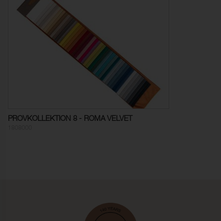
Martindale:
45000 (ISO 12947-2)
Pilling:
5 (ISO 12945-2)
Färghärdighet mot
5 (ISO 105-X12)
gnidning - torr:
Färghärdighet mot
5 (ISO 105-X12)
gnidning - våt:
Ljusäkthet:
4-5 (ISO 105-B02)
PROVKOLLEKTION 8 - ROMA VELVET
1808000
Sömskridning Varp:
2,5 mm (ISO 13936-2)
Sömskridning Väft:
3,0 mm (ISO 13936-2)
Ljudabsorption:
Klass C αw 0,75 (ISO 354)
Dimensionsändring Varp:
-1,9 % (ISO 5077)
Dimensionsändring Väft:
-0,4 % (ISO 5077)
Färghärdighet mot
ISO 105-C06