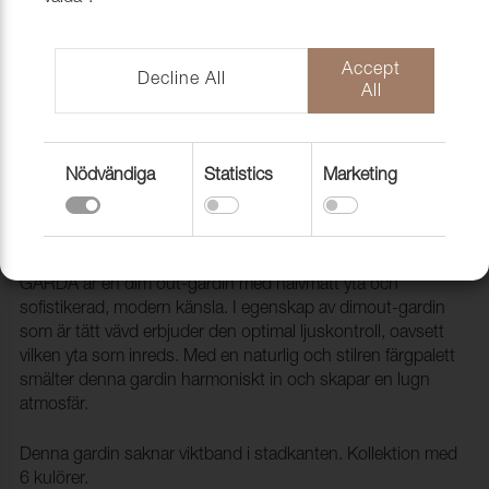
Accept
Decline All
All
Nödvändiga
Statistics
Marketing
Gardin Garda Dim-out FR 303
Chincilla, 300cm
1801029
GARDA är en dim out-gardin med halvmatt yta och
sofistikerad, modern känsla. I egenskap av dimout-gardin
som är tätt vävd erbjuder den optimal ljuskontroll, oavsett
vilken yta som inreds. Med en naturlig och stilren färgpalett
smälter denna gardin harmoniskt in och skapar en lugn
atmosfär.
Denna gardin saknar viktband i stadkanten. Kollektion med
6 kulörer.