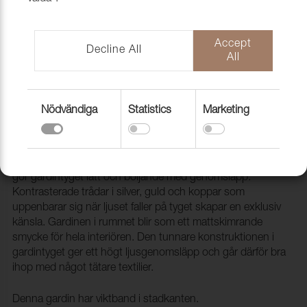
Accept
Decline All
All
Nödvändiga
Statistics
Marketing
Gardin Catania FR 105 Mole, 300cm
1801012
Gardintyget CATANIA är en kvalitet med tunnare fibrer som
gör gardintyget lätt och böljande med genomsläpp.
Kontrasterade trådar i silver, guld och koppar som
uppenbarar sig när ljuset faller på tyget skapar en exklusiv
känsla. Gardinen i rummet blir som ett mattskimrande
smycke för hela interiören. Den tunnare konstruktionen i
gardintyget ger ett högt ljusgenomsläpp och går därför bra
ihop med något tätare textilier.
Denna gardin har viktband i stadkanten.