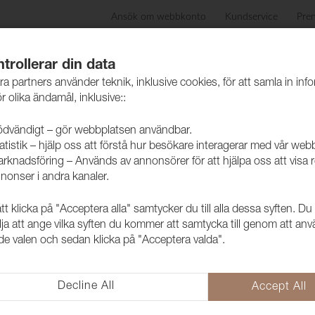
Ansök om webbkonto
Kundservice
Pre
ida
Produkter
Skötselråd
Hållbarhet
Case
trollerar din data
ra partners använder teknik, inklusive cookies, för att samla in inf
r olika ändamål, inklusive::
dvändigt – gör webbplatsen användbar.
atistik – hjälp oss att förstå hur besökare interagerar med vår web
rknadsföring – Används av annonsörer för att hjälpa oss att visa 
nonser i andra kanaler.
 klicka på "Acceptera alla" samtycker du till alla dessa syften. Du
lja att ange vilka syften du kommer att samtycka till genom att an
e valen och sedan klicka på "Acceptera valda".
Decline All
Accept All