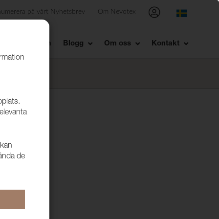
numerera på vårt Nyhetsbrev
Om Nevotex
Showroom
Blogg
Om oss
Kontakt
ormation
bplats.
relevanta
 kan
vända de