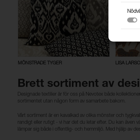
Nödvä
MÖNSTRADE TYGER
LISA LARSO
Brett sortiment av des
Designade textilier är för oss på Nevotex både kollektione
sortimentet utan någon form av samarbete bakom.
Vårt sortiment är en kavalkad av olika mönster och tygkvalit
randigt eller rutigt - vi har det du letar efter. Du kan äve
lämpar sig både i offentlig- och hemmiljö. Med hjälp av desig