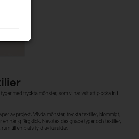
ilier
yger med tryckta mönster, som vi har valt att plocka in i
typer av projekt. Vävda mönster, tryckta textilier, blommigt,
r en härlig färgklick. Nevotex designade tyger och textilier,
um till en plats fylld av karaktär.