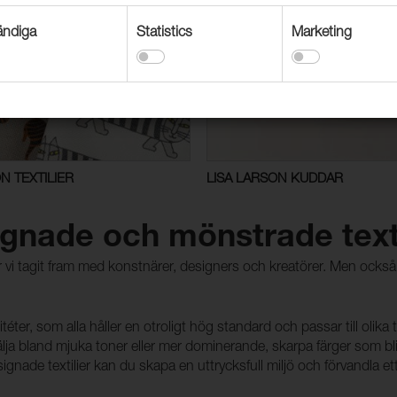
ndiga
Statistics
Marketing
N TEXTILIER
LISA LARSON KUDDAR
ignade och mönstrade text
r vi tagit fram med konstnärer, designers och kreatörer. Men också t
éter, som alla håller en otroligt hög standard och passar till olika 
n välja bland mjuka toner eller mer dominerande, skarpa färger som bli
nade textilier kan du skapa en uttrycksfull miljö och förvandla ett r