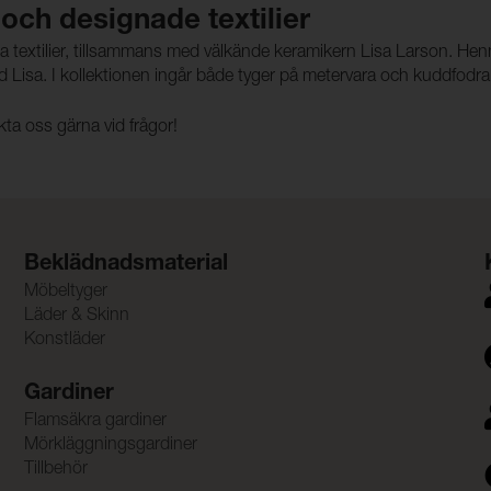
och designade textilier
ta textilier, tillsammans med välkände keramikern Lisa Larson. Henne
isa. I kollektionen ingår både tyger på metervara och kuddfodral i
ta oss gärna vid frågor!
Beklädnadsmaterial
Möbeltyger
Läder & Skinn
Konstläder
Gardiner
Flamsäkra gardiner
Mörkläggningsgardiner
Tillbehör