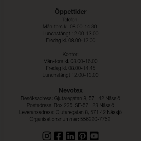
Sömskridning Varp:
> 200 N (ISO 13936-1)
Öppettider
Sömskridning Väft:
> 200 N (ISO 13936-1)
Telefon:
Mån-tors kl. 08.00-14.30
Dragbrottsgräns Varp:
511 N (ISO 13934-1)
Lunchstängt 12.00-13.00
Fredag kl. 08.00-12.00
Dragbrottsgräns Väft:
301 N (ISO 13934-1)
Kontor:
Rivstyrka Varp:
43 N (ISO 13937-3)
Mån-tors kl. 08.00-16.00
Fredag kl. 08.00-14.45
Rivstyrka Väft:
28,9 N (ISO 13937-3)
Lunchstängt 12.00-13.00
Ljudabsorption:
Klass C αw 0,65 (ISO 354)
Nevotex
Dimensionsändring Varp:
- 1,0 %
Besöksadress: Gjutaregatan 8, 571 42 Nässjö
Dimensionsändring Väft:
0,0 %
Postadress: Box 235, SE-571 23 Nässjö
Leveransadress: Gjutaregatan 8, 571 42 Nässjö
Färghärdighet mot
ISO 105-D01
Organisationsnummer: 556220-7752
kemtvätt:
Anfärgning multifiberväv:
4-5