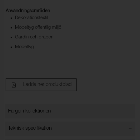
Användningsområden
Dekorationstextil
Möbeltyg offentlig miljö
Gardin och draperi
Möbeltyg
Ladda ner produktblad
+
Färger i kollektionen
Färger i kollektionen
+
Teknisk specifikation