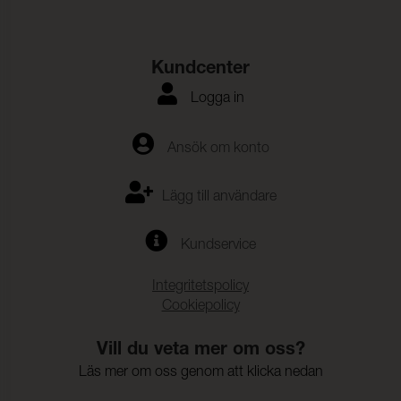
Färgändring:
4-5
Färghärdighet mot
(ISO 105-E16)
vattenfläckning:
Kundcenter
Färgändring:
4-5
Logga in
Färghärdighet mot svett:
(ISO 105-E04)
Anfärgning, multifiberväv:
4-5
Ansök om konto
Färgändring:
4-5
Lägg till användare
Kundservice
Integritetspolicy
Cookiepolicy
Vill du veta mer om oss?
Läs mer om oss genom att klicka nedan