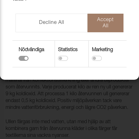
Accept
Decline All
All
Nödvändiga
Statistics
Marketing
Tyg Margrethe 21140037 Brick
1020626
Margrethe vävs av återvunnen ull. Det kan vara överblivet
material från konfektionstillverkning eller andra ullprodukter
som återvunnits. Varje producerat kilo av ren ny ull genererar
9 kg koldioxid. Att processa 1 kilo återvunnen ull genererar
endast 0,5 kg koldioxid. Positiv miljöpåverkan tack vare
mindre vattenförbrukning, energi och lägre CO2 påverkan.
Ullen färgas inte med vatten, utan med hjälp av att
kombinera garn från återvunna kläder i olika färger får
textilierna sina vackra nyanser.