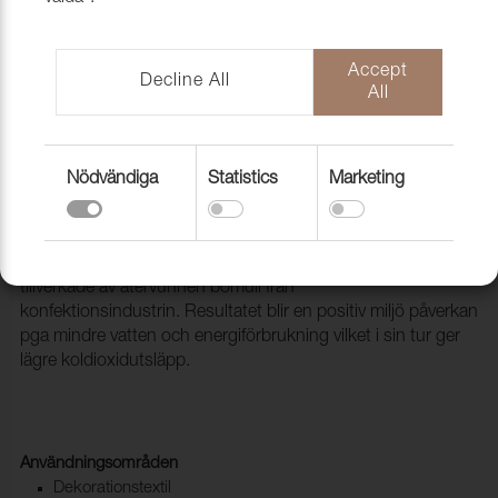
Accept
Decline All
All
Nödvändiga
Statistics
Marketing
Tyg Generation 118 Orchid
1010105
Energy och Generation är till större delen vävda av fibrer
tillverkade av återvunnen bomull från
konfektionsindustrin. Resultatet blir en positiv miljö påverkan
pga mindre vatten och energiförbrukning vilket i sin tur ger
lägre koldioxidutsläpp.
Användningsområden
Dekorationstextil