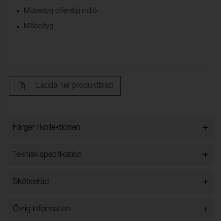
Möbeltyg offentlig miljö
Möbeltyg
Ladda ner produktblad
+
Färger i kollektionen
Färger i kollektionen
+
Teknisk specifikation
+
Skötselråd
Bredd:
140 cm ±2 cm
Innehåll:
80% Återvunnen bomull, 20%
Torktumling i låg temperatur.
+
Övrig information
Polyester
Vattentvätt 30 grader