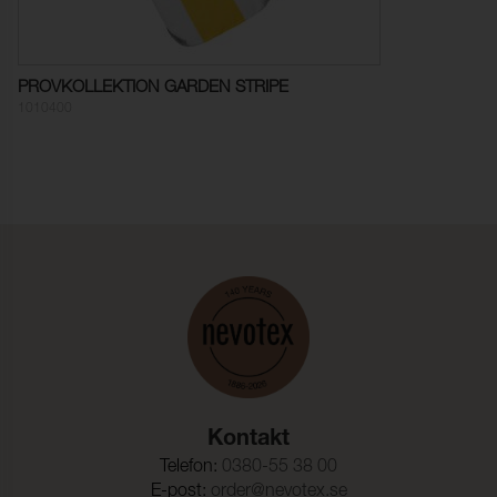
saltvatten:
Färghärdighet mot
≥ 7 (ISO 105-B04)
artificiell väderpåverkan:
PROVKOLLEKTION GARDEN STRIPE
1010400
Motstånd mot ytvätning:
100 (ISO 4920)
Kontakt
Telefon:
0380-55 38 00
E-post:
order@nevotex.se