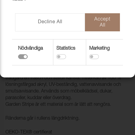
Accept
Decline All
All
Nödvändiga
Statistics
Marketing
Tyg Garden Stripe 01448 Stone grey
1010407
Garden Stripe är ett utmärkt val för att ge din uteplats eller
trädgård en fräsch och stilfull känsla. Tillverkad av 100 %
lösningsfärgad akryl, UV-beständig, vattenavvisande och
smutsavvisande. Används som möbelklädsel, dukar,
parasoller, kuddar eller överdrag.
Garden Stripe är ett material som är lätt att rengöra.
Ränderna går i rullens längdriktning.
OEKO-TEX® certifierat