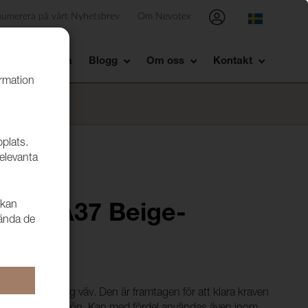
numerera på vårt Nyhetsbrev
Om Nevotex
Showroom
Blogg
Om oss
Kontakt
ormation
bplats.
relevanta
 kan
Plain A37 Beige-
vända de
juk och smidig väv. Den är framtagen för att klara kraven