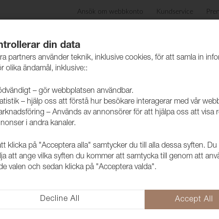
Ansök om webbkonto
Kundservice
Pre
ida
Produkter
Skötselråd
Hållbarhet
Case
trollerar din data
ra partners använder teknik, inklusive cookies, för att samla in inf
r olika ändamål, inklusive::
dvändigt – gör webbplatsen användbar.
atistik – hjälp oss att förstå hur besökare interagerar med vår web
rknadsföring – Används av annonsörer för att hjälpa oss att visa 
nonser i andra kanaler.
 klicka på "Acceptera alla" samtycker du till alla dessa syften. Du
Tyg Garden 
lja att ange vilka syften du kommer att samtycka till genom att an
e valen och sedan klicka på "Acceptera valda".
white
1273345
Decline All
Accept All
Dynväv Garden Jacquard är en m