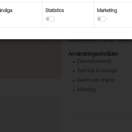
som ställs på användning inom
andra användningsområden. Exem
ndiga
Statistics
Marketing
tillverkad av 100% spinnfärgad a
OEKO-TEX® certifierat
Säljs på avmätning eller helrulle.
Användningsområden
Dekorationstextil
Textil båt & husvagn
Gardin och draperi
Möbeltyg