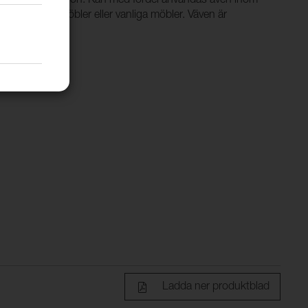
 den marina miljön. Kan med fördel användas även inom
pelvis utemöbler eller vanliga möbler. Väven är
cryl.
Ladda ner produktblad