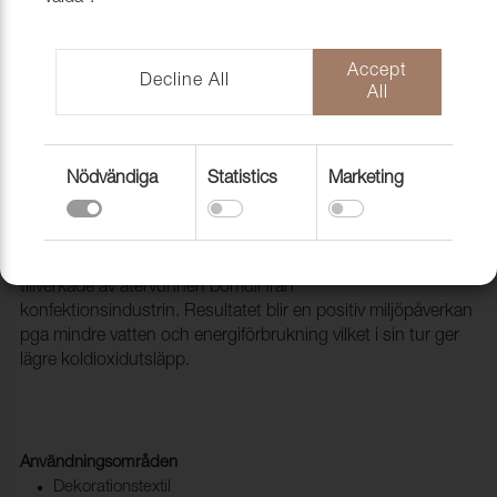
Accept
Decline All
All
Nödvändiga
Statistics
Marketing
Tyg Energy 4019 Antracite
1007020
Energy och Generation är till större delen vävda av fibrer
tillverkade av återvunnen bomull från
konfektionsindustrin. Resultatet blir en positiv miljöpåverkan
pga mindre vatten och energiförbrukning vilket i sin tur ger
lägre koldioxidutsläpp.
Användningsområden
Dekorationstextil