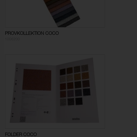
Färghärdighet mot
4-5 (ISO 105-X12)
gnidning - torr:
Färghärdighet mot
4-5 (ISO 105-X12)
gnidning - våt:
PROVKOLLEKTION COCO
Ljusäkthet:
7 (ISO 105-B02)
1006200
Sömskridning Varp:
2,0 mm (ISO 13936-2)
Sömskridning Väft:
1,0 mm (ISO 13936-2)
Dimensionsändring Varp:
- 2,5 %
Dimensionsändring Väft:
- 2,5 %
Färghärdighet mot
ISO 105-C06
vattentvätt:
Färgändring:
4-5
FOLDER COCO