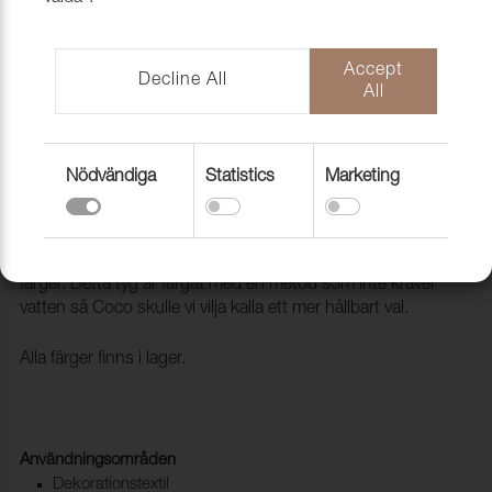
Accept
Decline All
All
Nödvändiga
Statistics
Marketing
Tyg Coco 9132 Silver melange
1006217
COCO är en strukturerad boucle-effekt i 19 fantastiska
färger. Detta tyg är färgat med en metod som inte kräver
vatten så Coco skulle vi vilja kalla ett mer hållbart val.
Alla färger finns i lager.
Användningsområden
Dekorationstextil