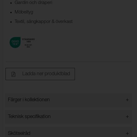
Gardin och draperi
Möbeltyg
Textil, sängkappor & överkast
Ladda ner produktblad
+
Färger i kollektionen
Färger i kollektionen
+
Teknisk specifikation
+
Skötselråd
Bredd:
143 cm ±2 cm