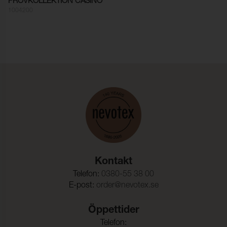
PROVKOLLEKTION CASINO
Ljusäkthet:
6 (ISO 105-B02)
1004200
Sömskridning Varp:
5,0 mm (ISO 13936-2)
Sömskridning Väft:
4,0 mm (ISO 13936-2)
Dragbrottsgräns Varp:
1900 N (ISO 13934-1)
Dragbrottsgräns Väft:
870 N (ISO 13934-1)
Färghärdighet mot
ISO 105-C10
vattentvätt:
Färgändring:
4-5
Kontakt
Telefon:
0380-55 38 00
E-post:
order@nevotex.se
Öppettider
Telefon: