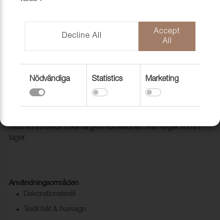
Accept
Decline All
All
Nödvändiga
Statistics
Marketing
Tyg Casino 355 Pine
1004208
CASINO är ett mångsidigt klädseltyg vävt i en mjuk chenille
med fin struktur i rika färgkombinationer. Alla färger finns i
lager.
Användningsområden
Dekorationstextil
Textil båt & husvagn