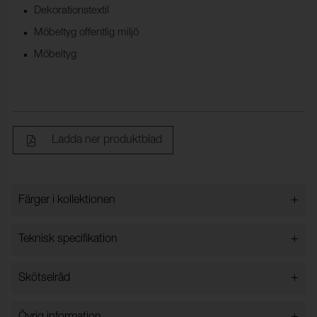
Dekorationstextil
Möbeltyg offentlig miljö
Möbeltyg
Ladda ner produktblad
+
Färger i kollektionen
Färger i kollektionen
+
Teknisk specifikation
+
Skötselråd
Bredd:
140 cm ± 3 %
Innehåll:
45% Polyester, 35% Akryl,
Får ej tvättas i vatten