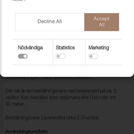
Accept
Decline All
All
Nödvändiga
Statistics
Marketing
Tyg Burrata 201
9950008
En serie klassiska mönster med en touch av fransk styliste
modéliste. Ingår i Black & White collection.
Det här är en beställningsvara med leveranstid på ca. 2
veckor. Kan beställas som metervara eller i hel rulle om
30 meter.
Beställningsvara: Leveranstid cirka 2-3 veckor.
Användningsområden