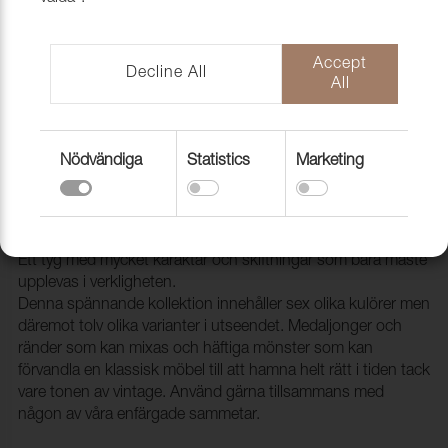
Accept
Decline All
All
Nödvändiga
Statistics
Marketing
Tyg Barok Medallion 401 Marrone
chiaro
1003701
Ett tyg med mycket karaktär och skiftningar som bara måste
upplevas i verkligheten.
Denna spännande kollektion innehåller sex olika kulörer men
däremot tolv olika varianter i utseendet. Medaljonger och
ränder som kan mixas och häftiga mönster som kan
förvandla en klassisk möbel till att hamna helt rätt i tiden tack
vare tonen av vintage. Använd gärna tillsammans med
någon av våra enfärgade sammetar.