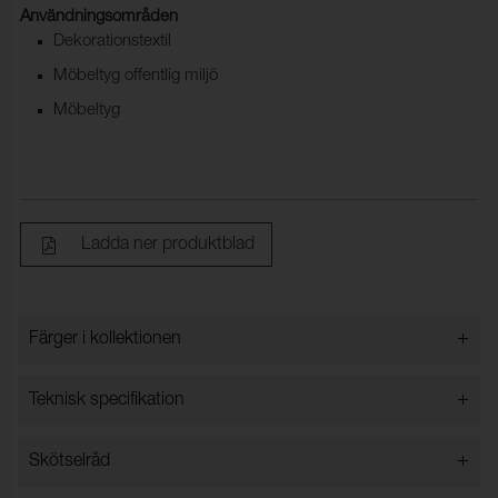
Användningsområden
Dekorationstextil
Möbeltyg offentlig miljö
Möbeltyg
Ladda ner produktblad
+
Färger i kollektionen
Färger i kollektionen
+
Teknisk specifikation
+
Skötselråd
Bredd:
140 cm ±2 cm