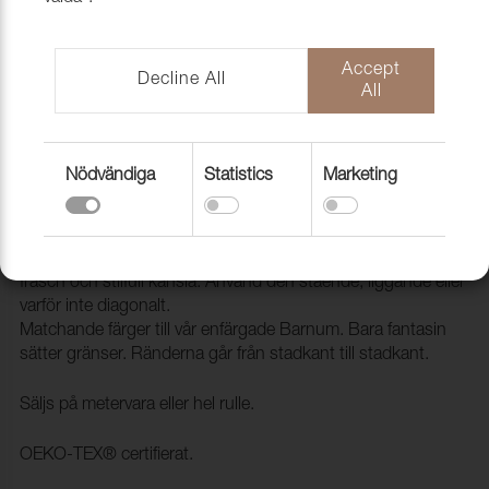
Accept
Decline All
All
Nödvändiga
Statistics
Marketing
Tyg Barnum Stripe 9 Sand/Shale
1025109
Barnum Stripe är en tidlös klassiker som kan ge ditt hem en
fräsch och stilfull känsla. Använd den stående, liggande eller
varför inte diagonalt.
Matchande färger till vår enfärgade Barnum. Bara fantasin
sätter gränser. Ränderna går från stadkant till stadkant.
Säljs på metervara eller hel rulle.
OEKO-TEX® certifierat.