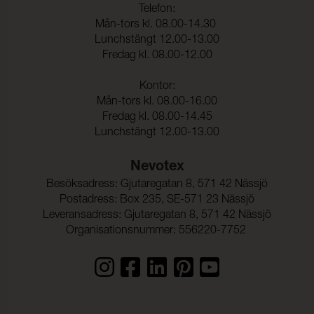
Telefon:
Färghärdighet mot
4-5 (ISO 105-X12)
Mån-tors kl. 08.00-14.30
gnidning - våt:
Lunchstängt 12.00-13.00
Fredag kl. 08.00-12.00
Ljusäkthet:
5 (ISO 105-B02)
Kontor:
Sömskridning Varp:
1,8 mm (ISO 13936-2)
Mån-tors kl. 08.00-16.00
Fredag kl. 08.00-14.45
Sömskridning Väft:
2,4 mm (ISO 13936-2)
Lunchstängt 12.00-13.00
Dragbrottsgräns Varp:
540 N (ISO 13934-2)
Nevotex
Dragbrottsgräns Väft:
640 N (ISO 13934-2)
Besöksadress: Gjutaregatan 8, 571 42 Nässjö
Rivstyrka Varp:
≥ 180 N (ISO 13937-3)
Postadress: Box 235, SE-571 23 Nässjö
Leveransadress: Gjutaregatan 8, 571 42 Nässjö
Rivstyrka Väft:
≥ 180 N (ISO 13937-3)
Organisationsnummer: 556220-7752
Dimensionsändring Varp:
- 4,8 %
Dimensionsändring Väft:
- 3,1 %
Färghärdighet mot
(ISO 105-E16)
vattenfläckning: