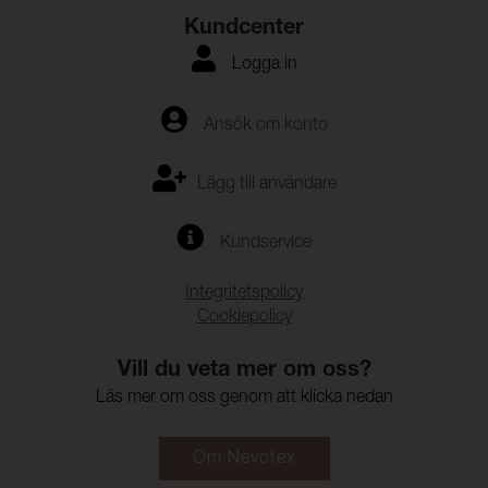
Kundcenter
Färgändring:
4-5
Logga in
Färghärdighet mot svett:
(ISO 105-E04)
Anfärgning, multifiberväv:
4-5
Ansök om konto
Färgändring:
4-5
Lägg till användare
Kundservice
Integritetspolicy
Cookiepolicy
Vill du veta mer om oss?
Läs mer om oss genom att klicka nedan
Om Nevotex