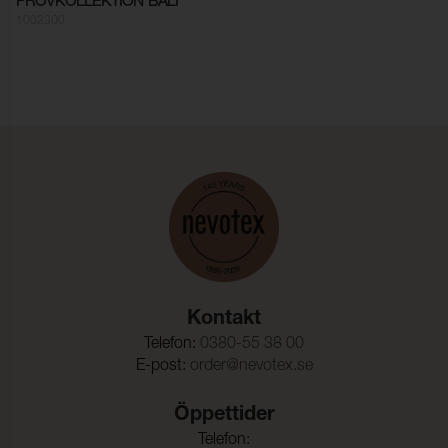
PROVKOLLEKTION BALI
1002300
Sömskridning Väft:
3,0 mm (ISO 13936-2)
Dimensionsändring Varp:
- 3,0 % (ISO 5077)
Dimensionsändring Väft:
- 1,0 % (ISO 5077)
Vattenpelare:
2000 mbar
Färghärdighet mot
ISO 105-C06
vattentvätt:
Färgändring:
4-5
Färghärdighet mot
4-5 (ISO 105-E01)
vatten:
Färghärdighet mot
4-5 (ISO 105-E03)
Kontakt
klorerat vatten:
Telefon:
0380-55 38 00
Färghärdighet mot
4-5 (ISO 105-E02)
E-post:
order@nevotex.se
saltvatten:
Öppettider
Telefon: