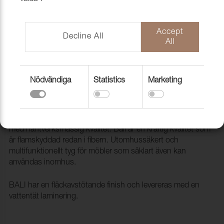
Accept
Decline All
All
Nödvändiga
Statistics
Marketing
Tyg Bali 07 Silver melange
1002308
Likt sisal- och raffiamattor känns BALI som ett handvävt tyg
med hantverksmässig kvalitet. Bali är en kraftig kvalitet som
är flamskyddad redan i fibern. Utomhussäkert och
multifunktionellt tyg för möbler som såklart även kan
användas inomhus.
BALI har en fläckavstötande finish och levereras med en
vattentät laminering.