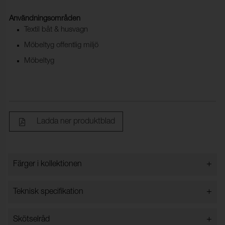
Användningsområden
Textil båt & husvagn
Möbeltyg offentlig miljö
Möbeltyg
Ladda ner produktblad
+
Färger i kollektionen
Färger i kollektionen
+
Teknisk specifikation
+
Skötselråd
Bredd:
140 cm +4 cm