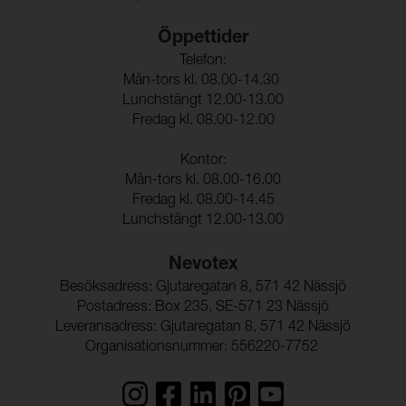
vattentvätt:
Öppettider
Färgändring:
4
Telefon:
Färghärdighet mot
ISO 105-D01
Mån-tors kl. 08.00-14.30
kemtvätt:
Lunchstängt 12.00-13.00
Färgändring:
5
Fredag kl. 08.00-12.00
Kontor:
Mån-tors kl. 08.00-16.00
Fredag kl. 08.00-14.45
Lunchstängt 12.00-13.00
Nevotex
Besöksadress: Gjutaregatan 8, 571 42 Nässjö
Postadress: Box 235, SE-571 23 Nässjö
Leveransadress: Gjutaregatan 8, 571 42 Nässjö
Organisationsnummer: 556220-7752