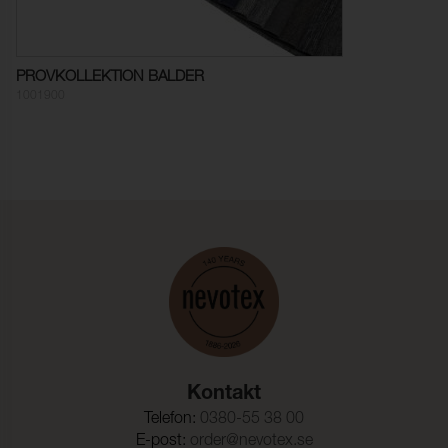
gnidning - torr:
Färghärdighet mot
5 (ISO 105-X12)
gnidning - våt:
PROVKOLLEKTION BALDER
1001900
Ljusäkthet:
6 (ISO 105-B02)
Sömskridning Varp:
5,0 mm (ISO 13936-2)
Sömskridning Väft:
5,0 mm (ISO 13936-2)
Dragbrottsgräns Varp:
1200 N (ISO 13934-1)
Dragbrottsgräns Väft:
1100 N (ISO 13934-1)
Rivstyrka Varp:
100 N (ISO 13937-3)
Rivstyrka Väft:
800 N (ISO 13937-3)
Dimensionsändring Varp:
- 1,6 % (ISO 5077)
Kontakt
Dimensionsändring Väft:
- 1,2 % (ISO 5077)
Telefon:
0380-55 38 00
Färghärdighet mot
ISO 105-C06
E-post:
order@nevotex.se