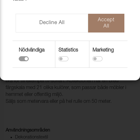
Accept
Decline All
All
Nödvändiga
Statistics
Marketing
Tyg Balder 1/13 Pink
1001908
BALDER är en mycket tålig och prisvärd textil som passar
bra för till exempel tv-soffan. Kollektionen har en bred
färgskala med 21 olika kulörer, som passar både möbler i
hemmet eller offentlig miljö.
Säljs som metervara eller på hel rulle om 50 meter.
Användningsområden
Dekorationstextil