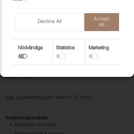
Accept
Decline All
All
Nödvändiga
Statistics
Marketing
Konstläder Texas White
2001006
Texas är ett konstläder i PVC som kan användas inom de
flesta områden.
Säljs på avmätning eller i rulle om 25 meter.
Användningsområden
Beklädnad dekoration