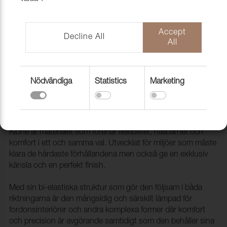
Accept
Decline All
All
Nödvändiga
Statistics
Marketing
Konstläder Kione Bi-Elastic Nubuck
Grey
2001406
Kione är materialet som förenar flexibilitet, hållbarhet och
komfort i ett och samma val. Utvecklat för miljöer som måste
klara de hårdaste förhållandena men också ge en exklusiv
känsla och en perfekt finish.
Med sin bi-elastiska struktur som gör den följsam i båda
riktningarna är den mångsidig och särskilt lämpad för
fordonsinteriörer och andra komplexa former där komfort
och precision är avgörande samtidigt som den behåller sina