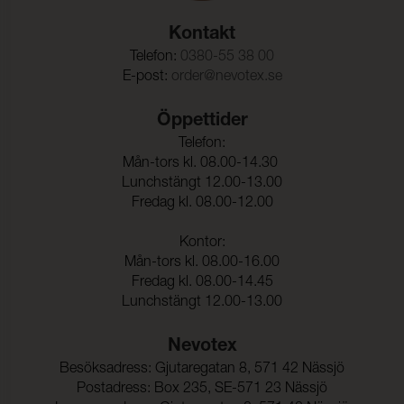
Töjning Varp:
100 % (ISO 1421)
Kontakt
Telefon:
0380-55 38 00
Töjning Väft:
180 % (ISO 1421)
E-post:
order@nevotex.se
Rivstyrka Varp:
68 N (ISO 4674-1)
Öppettider
Rivstyrka Väft:
50 N (ISO 4674-1)
Telefon:
Vidhäftning – Ytfinish
46 N/5cm (ISO 2411)
Mån-tors kl. 08.00-14.30
Varp:
Lunchstängt 12.00-13.00
Vidhäftning – Ytfinish
52 N/5cm (ISO 2411)
Fredag kl. 08.00-12.00
Väft:
Kontor:
Mån-tors kl. 08.00-16.00
Fredag kl. 08.00-14.45
Lunchstängt 12.00-13.00
Nevotex
Besöksadress: Gjutaregatan 8, 571 42 Nässjö
Postadress: Box 235, SE-571 23 Nässjö