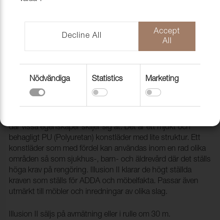
Accept
Decline All
All
Nödvändiga
Statistics
Marketing
Konstläder Illusion II PU 67382 Tile
2002514
Illusion II är en uppdaterad version av vår storsäljare Illusion,
där vissa egenskaper skiljer sig åt. Det är ett mjukt och
behagligt PU (Polyuretan) konstläder med lite struktur. Ett
konstläder som med fördel kan användas inom en rad olika
områden så som sjukhus-, barn- och äldrevård där det ställs
höga krav på rengöring. Illusion II klarar de högt ställda
kraven som ställs för ADDA och möbelfakta. Passar även
utmärkt till möbler och inredningar av olika slag.
Illusion II säljs på avmätning eller i rulle om 30 m.