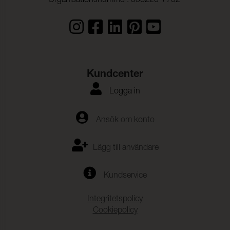
Organisationsnummer: 556220-7752
Biokompatibilitet:
(ISO 10993-10)
Hydrolysis:
10 Weeks (ISO 1419)
Vidhäftning – Ytfinish
30 N/5cm (ISO 2411)
Varp:
Kundcenter
Vidhäftning – Ytfinish
30 N/5cm (ISO 2411)
Väft:
Logga in
Färghärdighet mot svett:
4-5 (ISO 11641)
Ansök om konto
Färghärdighet mot
6 (ISO 105-B04)
artificiell väderpåverkan:
Lägg till användare
Motstånd mot
30000 (ISO 5981)
kombinerad skjuvning,
böjning och gnidning:
Kundservice
Bedömning av ytors
EN 12720
motståndskraft mot
Integritetspolicy
vätskor ISO:
Cookiepolicy
Blod:
4-5