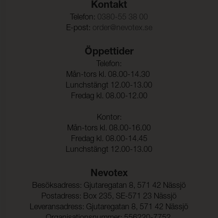
Kontakt
Färghärdighet mot
4-5 (ISO 105-X12)
gnidning - våt:
Telefon:
0380-55 38 00
E-post:
order@nevotex.se
Ljusäkthet:
≥ 6 (ISO 105-B02)
Tålighet hos ytfinish mot
-40°C (EN 1876-1)
Öppettider
sprickbildning i kallt
Telefon:
tillstånd:
Mån-tors kl. 08.00-14.30
Sömnskridning Varp:
160 N/5cm (ISO 13935-1)
Lunchstängt 12.00-13.00
Fredag kl. 08.00-12.00
Sömnskridning Väft:
160 N/5cm (ISO 13935-1)
Kontor:
Mån-tors kl. 08.00-16.00
Dragbrottsgräns Varp:
408 N/5cm (ISO 1421)
Fredag kl. 08.00-14.45
Dragbrottsgräns Väft:
277 N/5cm (ISO 1421)
Lunchstängt 12.00-13.00
Töjning Varp:
8 % (ISO 1421)
Nevotex
Töjning Väft:
15 % (ISO 1421)
Besöksadress: Gjutaregatan 8, 571 42 Nässjö
Postadress: Box 235, SE-571 23 Nässjö
Rivstyrka Varp:
45 N (ISO 4674-1)
Leveransadress: Gjutaregatan 8, 571 42 Nässjö
Rivstyrka Väft:
40 N (ISO 4674-1)