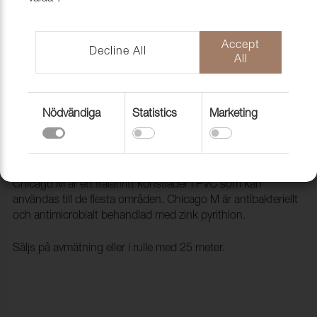
Accept
Decline All
All
Nödvändiga
Statistics
Marketing
Konstläder Chicago M 016690
Campari
2029956
Chicago M är ett ftalatfritt konstläder i PVC som kan
användas till de flesta områden. Chicago M är antibakteriellt
och antimicrobialt behandlad med zink pyrithion.
Säljs på avmätning eller i rulle med 25 meter.