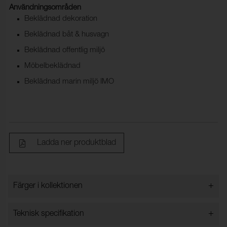
Användningsområden
Beklädnad dekoration
Beklädnad båt & husvagn
Beklädnad offentlig miljö
Möbelbeklädnad
Beklädnad marin miljö IMO
Ladda ner produktblad
+
Färger i kollektionen
Färger i kollektionen
+
Teknisk specifikation