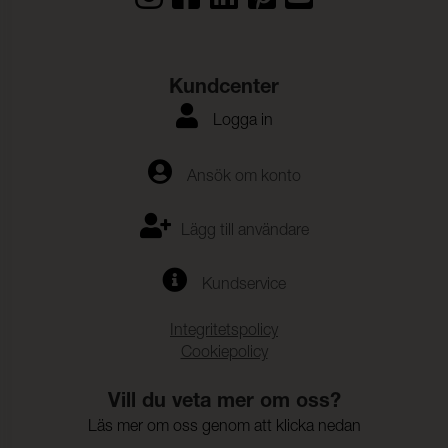
Färghärdighet mot svett:
4 (ISO 105-E04)
Färghärdighet mot
4 (ISO 105-E03)
klorerat vatten:
Kundcenter
Färghärdighet mot
4 (ISO 105-E02)
saltvatten:
Logga in
Säkerhetsregler leksaker:
(EN 71-3 )
Ansök om konto
Lägg till användare
Kundservice
Integritetspolicy
Cookiepolicy
Vill du veta mer om oss?
Läs mer om oss genom att klicka nedan