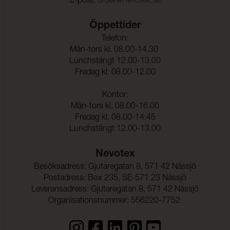
E-post:
order@nevotex.se
gnidning - våt:
Ljusäkthet:
≥ 6 (ISO 105-B02)
Öppettider
Telefon:
Dragbrottsgräns Varp:
≥ 350 N (ISO 1421)
Mån-tors kl. 08.00-14.30
Lunchstängt 12.00-13.00
Dragbrottsgräns Väft:
≥ 200 N (ISO 1421)
Fredag kl. 08.00-12.00
Töjning Varp:
≥ 50 % (ISO 1421)
Kontor:
Mån-tors kl. 08.00-16.00
Töjning Väft:
≥ 125 % (ISO 1421)
Fredag kl. 08.00-14.45
Rivstyrka Varp:
≥ 25 N (ISO 4674-1)
Lunchstängt 12.00-13.00
Rivstyrka Väft:
≥ 25 N (ISO 4674-1)
Nevotex
Vattenpelare:
200 cmwc (ISO 811)
Besöksadress: Gjutaregatan 8, 571 42 Nässjö
Postadress: Box 235, SE-571 23 Nässjö
Vidhäftning – Ytfinish
≥ 20 N (ISO 2411)
Varp:
Leveransadress: Gjutaregatan 8, 571 42 Nässjö
Organisationsnummer: 556220-7752
Vidhäftning – Ytfinish
≥ 20 N (ISO 2411)
Väft: