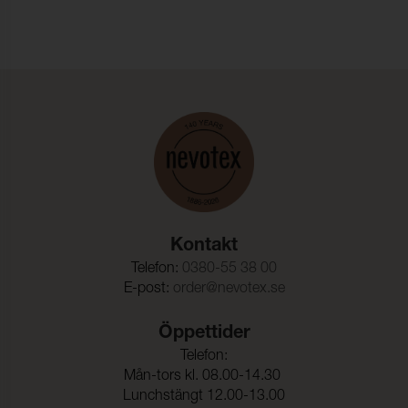
Rivstyrka Varp:
26 N (ISO 4674-1)
Rivstyrka Väft:
24 N (ISO 4674-1)
Biokompatibilitet:
(ISO 10993-5)
Vattenpelare:
200 cmwc (ISO 811)
Vidhäftning – Ytfinish
39 N/5cm (ISO 2411)
Varp:
Vidhäftning – Ytfinish
30 N/5cm (ISO 2411)
Väft:
Säkerhetsregler leksaker:
(EN 71-3 )
Kontakt
Telefon:
0380-55 38 00
E-post:
order@nevotex.se
Öppettider
Telefon:
Mån-tors kl. 08.00-14.30
Lunchstängt 12.00-13.00