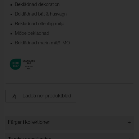
Beklädnad dekoration
Beklädnad båt & husvagn
Beklädnad offentlig miljö
Möbelbeklädnad
Beklädnad marin miljö IMO
Ladda ner produktblad
+
Färger i kollektionen
Färger i kollektionen