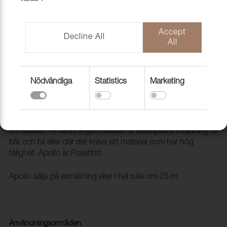
Accept
Decline All
All
Nödvändiga
Statistics
Marketing
Konstläder Apollo 516 Green
2130516
Apollo är en klassiker och storsäljare när det gäller
konstläder. Användningsområden är exempelvis inredning till
båt och bil eller där det krävs ett material som har hög
tålighet. Apollo är Ftalatfritt.
Apollo säljs på avmätning eller i hel rulle om 25 m.
Användningsområden