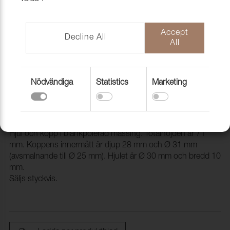
Accept
Decline All
All
Nödvändiga
Statistics
Marketing
Mässingshjul med kopp, höjd 71mm,
Ø (kopp) 31mm
7840031
Hjul och kopp i blankpolerad mässing. Totalhöjden är 71
mm. Koppens innermått är djup 28 mm och Ø 31 mm
(avsmalnande till Ø 25 mm). Hjulet är Ø 30 mm och bredd 10
mm.
Säljs styckvis.