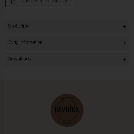
Ladda ner produktblad
+
Skötselråd
+
Övrig information
+
Downloads